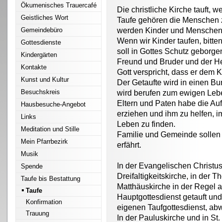
Ökumenisches Trauercafé
Die christliche Kirche tauft, w
Geistliches Wort
Taufe gehören die Menschen z
Gemeindebüro
werden Kinder und Menschen
Wenn wir Kinder taufen, bitte
Gottesdienste
soll in Gottes Schutz geborgen
Kindergärten
Freund und Bruder und der Hei
Kontakte
Gott verspricht, dass er dem K
Kunst und Kultur
Der Getaufte wird in einen 
Besuchskreis
wird berufen zum ewigen Leb
Eltern und Paten habe die Auf
Hausbesuche-Angebot
erziehen und ihm zu helfen, im
Links
Leben zu finden.
Meditation und Stille
Familie und Gemeinde sollen 
Mein Pfarrbezirk
erfährt.
Musik
In der Evangelischen Christu
Spende
Dreifaltigkeitskirche, in der 
Taufe bis Bestattung
Matthäuskirche in der Regel 
Taufe
Hauptgottesdienst getauft un
Konfirmation
eigenen Taufgottesdienst, abw
Trauung
In der Pauluskirche und in St.