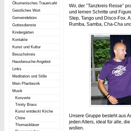
Ökumenisches Trauercafé
Wir, der "Tanzkreis Resse" pr
Geistliches Wort
und lernen Schritte und Figur
Gemeindebüro
Step, Tango und Disco-Fox. A
Rumba, Samba, Cha-Cha und 
Gottesdienste
Kindergärten
Kontakte
Kunst und Kultur
Besuchskreis
Hausbesuche-Angebot
Links
Meditation und Stille
Mein Pfarrbezirk
Musik
Konzerte
Trinity Brass
Kunst entdeckt Kirche
Unsere Gruppe besteht aus An
Chöre
jeden Alters, ideal für alle, 
Thomasbläser
wollen.