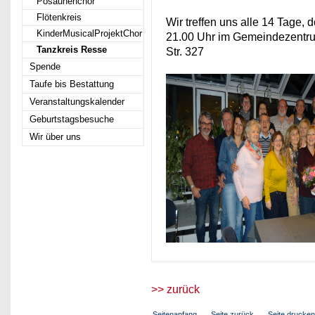
Posaunenchor
Flötenkreis
Wir treffen uns alle 14 Tage, d
KinderMusicalProjektChor
21.00 Uhr im Gemeindezentrum
Tanzkreis Resse
Str. 327
Spende
Taufe bis Bestattung
Veranstaltungskalender
Geburtstagsbesuche
Wir über uns
>> zurück
Seitenanfang
Seite zurück
Seite drucken