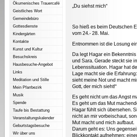
Ökumenisches Trauercafé
„Du siehst mich“
Geistliches Wort
Gemeindebüro
Gottesdienste
So hieß es beim Deutschen Ev
vom 24.- 28. Mai.
Kindergärten
Kontakte
Entnommen ist die Losung ei
Kunst und Kultur
Da legt Hagar ein Bekenntnis
Besuchskreis
und Sara. Gerade steckt sie i
Hausbesuche-Angebot
Lebenssituation. Hagar hat de
Links
Lage macht sie die Erfahrung: 
sieht meine Not und macht mir
Meditation und Stille
Gott, der mich sieht!“
Mein Pfarrbezirk
Musik
Es geht nicht um das Angst ma
Spende
Es geht um das Mut machende: 
Hagar fühlt sich übersehen. Sie
Taufe bis Bestattung
nicht an mir vorbeischaut, son
Veranstaltungskalender
Mut macht und mich aufbaut.
Geburtstagsbesuche
Darum geht es: Uns gegensei
Wir über uns
Blickkontakt aufnehmen; einen