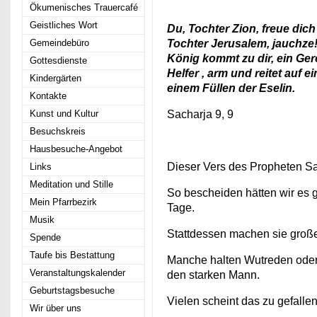
Ökumenisches Trauercafé
Geistliches Wort
Du, Tochter Zion, freue dich
Gemeindebüro
Tochter Jerusalem, jauchze!
König kommt zu dir, ein Ger
Gottesdienste
Helfer , arm und reitet auf e
Kindergärten
einem Füllen der Eselin.
Kontakte
Kunst und Kultur
Sacharja 9, 9
Besuchskreis
Hausbesuche-Angebot
Dieser Vers des Propheten Sa
Links
Meditation und Stille
So bescheiden hätten wir es
Mein Pfarrbezirk
Tage.
Musik
Stattdessen machen sie große
Spende
Taufe bis Bestattung
Manche halten Wutreden ode
Veranstaltungskalender
den starken Mann.
Geburtstagsbesuche
Vielen scheint das zu gefalle
Wir über uns