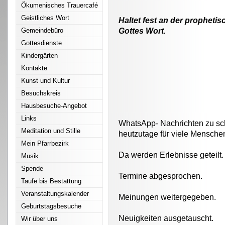
Ökumenisches Trauercafé
Geistliches Wort
Haltet fest an der propheti
Gemeindebüro
Gottes Wort.
Gottesdienste
Kindergärten
Kontakte
Kunst und Kultur
Besuchskreis
Hausbesuche-Angebot
Links
WhatsApp- Nachrichten zu s
Meditation und Stille
heutzutage für viele Mensche
Mein Pfarrbezirk
Da werden Erlebnisse geteilt.
Musik
Spende
Termine abgesprochen.
Taufe bis Bestattung
Veranstaltungskalender
Meinungen weitergegeben.
Geburtstagsbesuche
Neuigkeiten ausgetauscht.
Wir über uns