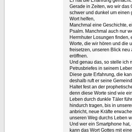
Er hat die Erfahrung gemacht:
Gerade in Zeiten, wo wir das
schwer und dunkel um einen g
Wort helfen,
Manchmal eine Geschichte, ein
Psalm. Manchmal auch nur wen
Herrnhuter Losungen finden, e
Worte, die wir hören und die 
freisetzen, unseren Blick neu
eröffnen.
Und genau das, so stelle ich m
Petrusbriefes in seinem Leben
Diese gute Erfahrung, die kann
deshalb ruft er seine Gemein
Haltet fest an der prophetisch
denn diese Worte sind wie ei
Leben durch dunkle Täler führ
hindurch tragen, bis in unse
anbricht, neue Kräfte erwache
unseren Weg durchs Leben w
Und wer ein Smartphone hat, 
kann das Wort Gottes mit ein