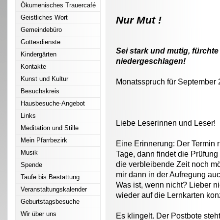
Ökumenisches Trauercafé
Geistliches Wort
Nur Mut !
Gemeindebüro
Gottesdienste
Sei stark und mutig, fürchte
Kindergärten
niedergeschlagen!
Kontakte
Kunst und Kultur
Monatsspruch für September 
Besuchskreis
Hausbesuche-Angebot
Links
Liebe Leserinnen und Leser!
Meditation und Stille
Mein Pfarrbezirk
Eine Erinnerung: Der Termin 
Musik
Tage, dann findet die Prüfung 
die verbleibende Zeit noch mö
Spende
mir dann in der Aufregung auc
Taufe bis Bestattung
Was ist, wenn nicht? Lieber n
Veranstaltungskalender
wieder auf die Lernkarten konz
Geburtstagsbesuche
Wir über uns
Es klingelt. Der Postbote steht