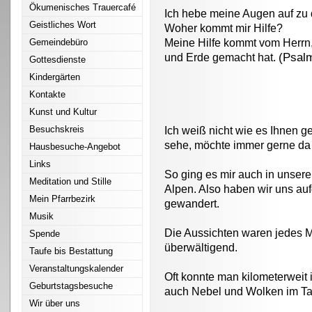
Ökumenisches Trauercafé
Ich hebe meine Augen auf zu
Geistliches Wort
Woher kommt mir Hilfe?
Gemeindebüro
Meine Hilfe kommt vom Herrn
(Psal
und Erde gemacht hat.
Gottesdienste
Kindergärten
Kontakte
Kunst und Kultur
Besuchskreis
Ich weiß nicht wie es Ihnen g
sehe, möchte immer gerne da r
Hausbesuche-Angebot
Links
So ging es mir auch in unse
Meditation und Stille
Alpen. Also haben wir uns au
Mein Pfarrbezirk
gewandert.
Musik
Die Aussichten waren jedes M
Spende
überwältigend.
Taufe bis Bestattung
Veranstaltungskalender
Oft konnte man kilometerweit
Geburtstagsbesuche
auch Nebel und Wolken im Tal
Wir über uns