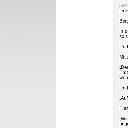
Jetz
jede
Ber
In d
so 
Und
Mit 
„De
Erd
wohn
Und 
„Auf
Ents
„Wa
bege