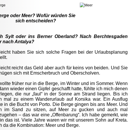
erge oder Meer? Wofür würden Sie
sich entscheiden?
h Sylt oder ins Berner Oberland? Nach Berchtesgaden
r nach Antalya?
lleicht haben Sie sich solche Fragen bei der Urlaubsplanung
ellt.
leicht reicht das Geld aber auch für keins von beiden. Und Sie
nügen sich mit Emscherbruch und Oberscholven.
wollte früher nur in die Berge, im Winter und im Sommer. Wenn
dann wieder einen Gipfel geschafft hatte, fühlte ich mich denen
legen, die nur „faul“ in der Sonne am Strand liegen. Bis ich
n mal zu einem Wanderurlaub auf Korsika war. Ein Ausflug
te in die Bucht von Porto. Die Berge gingen bis ans Meer. Und
n im Sand zu sitzen, auf Meer zu gucken und auch mal
zugehen – das war eine „Offenbarung“. Ich habe gemerkt, wie
n das ist. Viele Jahre waren wir mit unserem Sohn auf Kreta.
h da die Kombination: Meer und Berge.