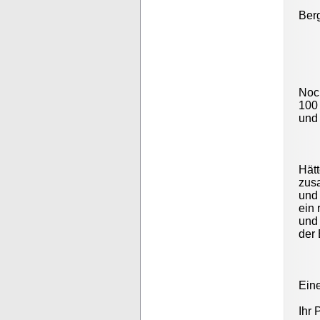
Berg
Noch
100
und
Hät
zus
und
ein 
und 
der 
Ein
Ihr 