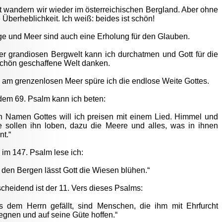
t wandern wir wieder im österreichischen Bergland. Aber ohne
 Überheblichkeit. Ich weiß: beides ist schön!
ge und Meer sind auch eine Erholung für den Glauben.
er grandiosen Bergwelt kann ich durchatmen und Gott für die
schön geschaffene Welt danken.
 am grenzenlosen Meer spüre ich die endlose Weite Gottes.
dem 69. Psalm kann ich beten:
n Namen Gottes will ich preisen mit einem Lied. Himmel und
e sollen ihn loben, dazu die Meere und alles, was in ihnen
t.“
im 147. Psalm lese ich:
 den Bergen lässt Gott die Wiesen blühen.“
cheidend ist der 11. Vers dieses Psalms:
s dem Herrn gefällt, sind Menschen, die ihm mit Ehrfurcht
gnen und auf seine Güte hoffen.“