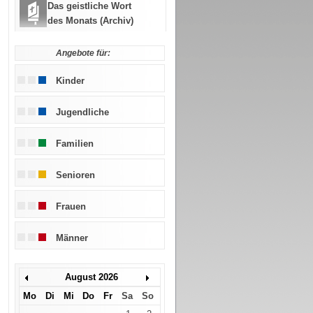
Das geistliche Wort
des Monats (Archiv)
Angebote für:
Kinder
Jugendliche
Familien
Senioren
Frauen
Männer
August 2026
Mo
Di
Mi
Do
Fr
Sa
So