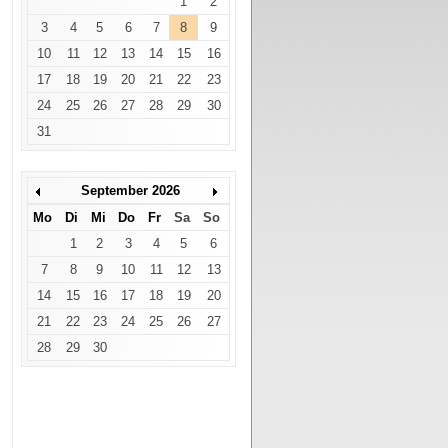
1
2
3
4
5
6
7
8
9
10
11
12
13
14
15
16
17
18
19
20
21
22
23
24
25
26
27
28
29
30
31
September 2026
Mo
Di
Mi
Do
Fr
Sa
So
1
2
3
4
5
6
7
8
9
10
11
12
13
14
15
16
17
18
19
20
21
22
23
24
25
26
27
28
29
30