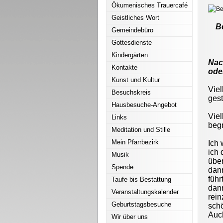
Ökumenisches Trauercafé
Geistliches Wort
B
Gemeindebüro
Gottesdienste
Kindergärten
Nac
Kontakte
ode
Kunst und Kultur
Vie
Besuchskreis
gest
Hausbesuche-Angebot
Viel
Links
beg
Meditation und Stille
Mein Pfarrbezirk
Ich 
ich 
Musik
über
Spende
dan
führ
Taufe bis Bestattung
dan
Veranstaltungskalender
rein
Geburtstagsbesuche
schö
Auc
Wir über uns