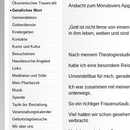
Ökumenisches Trauercafé
Andacht zum Monatsvers Apg
Geistliches Wort
Gemeindebüro
Gottesdienste
„
Gott ist nicht ferne von eine
Kindergärten
in ihm leben, weben und sind 
Kontakte
Kunst und Kultur
Besuchskreis
Nach meinem Theologiestudiu
Hausbesuche-Angebot
habe ich eine besondere Rei
Links
Meditation und Stille
Unvorstellbar für mich, gerade
Mein Pfarrbezirk
Ich war zusammen mit meine
Musik
unterwegs.
Spende
So ein richtiger Frauenurlaub.
Taufe bis Bestattung
Veranstaltungskalender
Viel hatten wir schon gesehen
Geburtstagsbesuche
verbracht.
Wir über uns