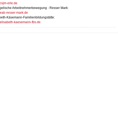
vjm-erle.de
gelische Arbeitnehmerbewegung - Resser Mark:
eab-resser-mark.de
beth-Käsemann-Familienbildungstätte:
elisabeth-kaesemann-fbs.de