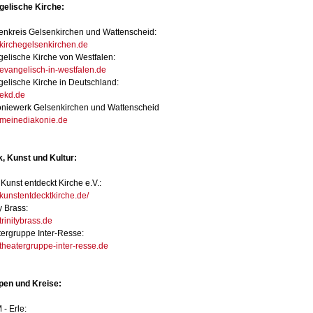
gelische Kirche:
enkreis Gelsenkirchen und Wattenscheid:
irchegelsenkirchen.de
elische Kirche von Westfalen:
vangelisch-in-westfalen.de
elische Kirche in Deutschland:
ekd.de
niewerk Gelsenkirchen und Wattenscheid
meinediakonie.de
, Kunst und Kultur:
 Kunst entdeckt Kirche e.V.:
unstentdecktkirche.de/
y Brass:
rinitybrass.de
ergruppe Inter-Resse:
heatergruppe-inter-resse.de
pen und Kreise:
- Erle: