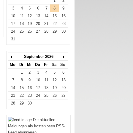
1
2
3
4
5
6
7
8
9
10
11
12
13
14
15
16
17
18
19
20
21
22
23
24
25
26
27
28
29
30
31
September 2026
Mo
Di
Mi
Do
Fr
Sa
So
1
2
3
4
5
6
7
8
9
10
11
12
13
14
15
16
17
18
19
20
21
22
23
24
25
26
27
28
29
30
Die aktuellen
Meldungen als kostenlosen RSS-
Feed abonnieren.