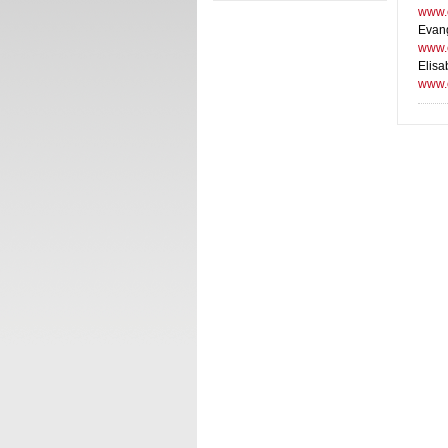
www.c
Evan
www.
Elisa
www.