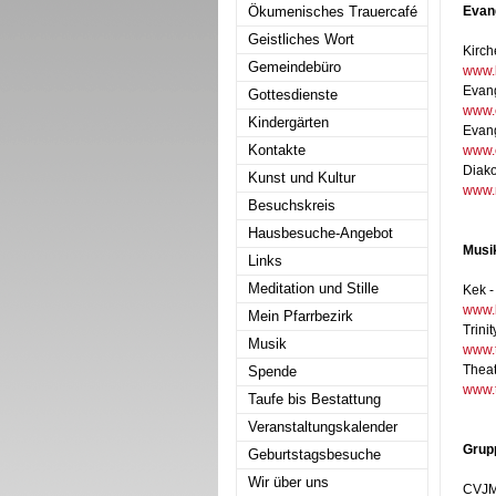
Ökumenisches Trauercafé
Evan
Geistliches Wort
Kirch
Gemeindebüro
www.k
Evang
Gottesdienste
www.e
Kindergärten
Evang
Kontakte
www.
Diako
Kunst und Kultur
www.
Besuchskreis
Hausbesuche-Angebot
Musik
Links
Meditation und Stille
Kek -
www.k
Mein Pfarrbezirk
Trinit
Musik
www.t
Theat
Spende
www.t
Taufe bis Bestattung
Veranstaltungskalender
Grup
Geburtstagsbesuche
Wir über uns
CVJM 