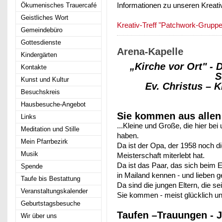
Ökumenisches Trauercafé
Informationen zu unseren Kreati
Geistliches Wort
Kreativ-Treff "Patchwork-Gruppe
Gemeindebüro
Gottesdienste
Arena-Kapelle
Kindergärten
„Kirche vor Ort" - 
Kontakte
S
Kunst und Kultur
Ev. Christus – 
Besuchskreis
Hausbesuche-Angebot
Sie kommen aus allen
Links
...Kleine und Große, die hier be
Meditation und Stille
haben.
Mein Pfarrbezirk
Da ist der Opa, der 1958 noch die
Musik
Meisterschaft miterlebt hat.
Da ist das Paar, das sich beim 
Spende
in Mailand kennen - und lieben ge
Taufe bis Bestattung
Da sind die jungen Eltern, die se
Veranstaltungskalender
Sie kommen - meist glücklich u
Geburtstagsbesuche
Taufen –Trauungen - J
Wir über uns