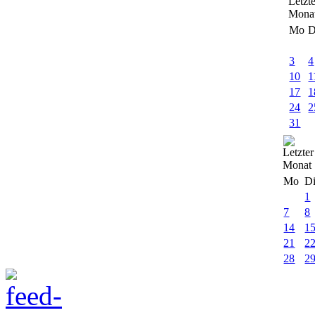
Mo
D
3
4
10
1
17
1
24
2
31
Mo
D
1
7
8
14
1
21
2
28
2