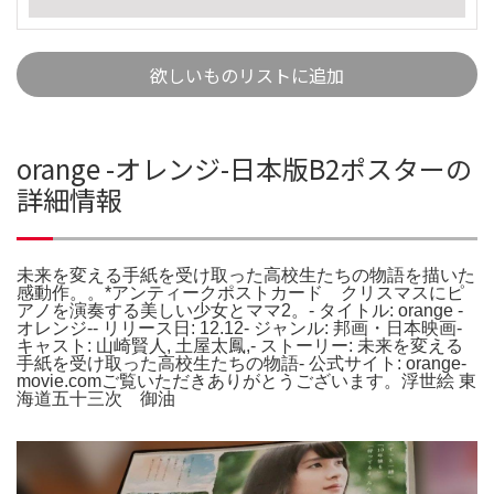
欲しいものリストに追加
orange -オレンジ-日本版B2ポスターの
詳細情報
未来を変える手紙を受け取った高校生たちの物語を描いた
感動作。。*アンティークポストカード クリスマスにピ
アノを演奏する美しい少女とママ2。- タイトル: orange -
オレンジ-- リリース日: 12.12- ジャンル: 邦画・日本映画-
キャスト: 山崎賢人, 土屋太鳳,- ストーリー: 未来を変える
手紙を受け取った高校生たちの物語- 公式サイト: orange-
movie.comご覧いただきありがとうございます。浮世絵 東
海道五十三次 御油