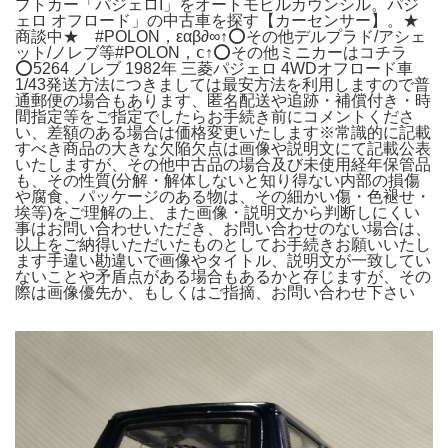
プトカー「パジェロI」をオートモビルカウンシル。パジ
ェロ オフロード」の中古車を探す【カーセンサー】。★
商談中★ #POLON，εαβ∂∞↑⭕その他デルプラド/アシェ
ット/ノレブ等#POLON，ⅽ↑⭕その他ミニカーはコチラ
⭕5264 ノレブ 1982年 三菱パジェロ 4WDオフロード車
1/43発送方法につきましては最安方法を利用しますので普
通郵便の場合もあります、匿名配送や追跡・補償付き・時
間指定等をご指定でしたらお手続き前にコメントくださ
い、差額のある場合は価格変更いたします※常識的に記載
すべき商品の大きな欠陥欠点は画像や説明文にて記載公表
いたしますが、その他中古品の場合及び未使用経年保管品
も、その性質(分解・解体しないと知り得ない内部の損傷
や腐食、パッケージのある物は、その細かい傷・色褪せ・
埃等)をご理解の上、また画像・説明文から判断しにくい
事はお問い合わせいただき、お問い合わせのない場合は、
以上をご納得いただいたものとしてお手続きお願いいたし
ます手違い勘違いで画像やタイトル、説明文が一致してい
ないことや矛盾点がある場合もあるかと存じますが、その
際は画像優先か、もしくはご指摘、お問い合わせ下さい