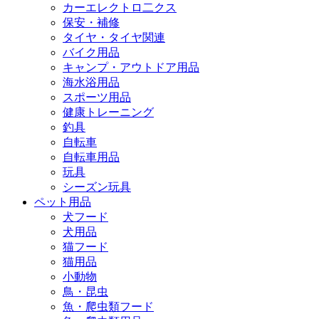
カーエレクトロ二クス
保安・補修
タイヤ・タイヤ関連
バイク用品
キャンプ・アウトドア用品
海水浴用品
スポーツ用品
健康トレーニング
釣具
自転車
自転車用品
玩具
シーズン玩具
ペット用品
犬フード
犬用品
猫フード
猫用品
小動物
鳥・昆虫
魚・爬虫類フード