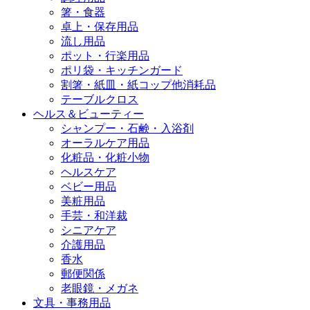
箸・食器
卓上・保存用品
流し用品
ポット・行楽用品
ポリ袋・キッチンガード
割箸・紙皿・紙コップ他消耗品
テーブルクロス
ヘルス＆ビューティー
シャンプー・石鹸・入浴剤
オーラルケア用品
化粧品・化粧小物
ヘルスケア
ベビー用品
美粧用品
手芸・和洋裁
シニアケア
介護用品
香水
郵便関係
老眼鏡・メガネ
文具・事務用品