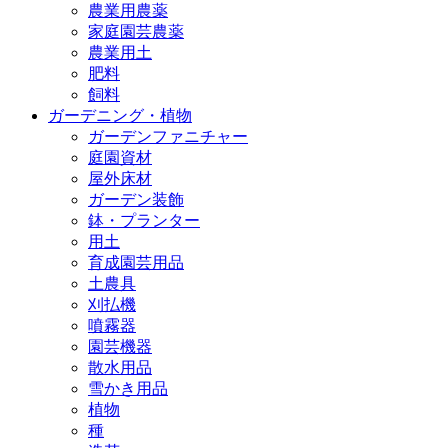
農業用農薬
家庭園芸農薬
農業用土
肥料
飼料
ガーデニング・植物
ガーデンファニチャー
庭園資材
屋外床材
ガーデン装飾
鉢・プランター
用土
育成園芸用品
土農具
刈払機
噴霧器
園芸機器
散水用品
雪かき用品
植物
種