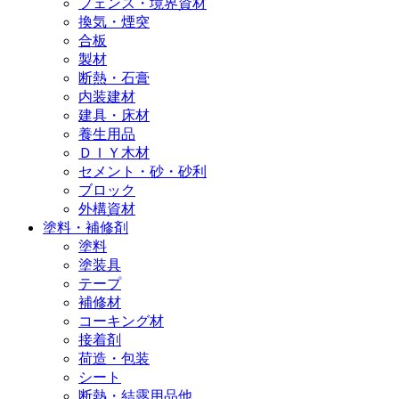
フェンス・境界資材
換気・煙突
合板
製材
断熱・石膏
内装建材
建具・床材
養生用品
ＤＩＹ木材
セメント・砂・砂利
ブロック
外構資材
塗料・補修剤
塗料
塗装具
テープ
補修材
コーキング材
接着剤
荷造・包装
シート
断熱・結露用品他