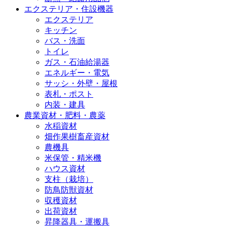
エクステリア・住設機器
エクステリア
キッチン
バス・洗面
トイレ
ガス・石油給湯器
エネルギー・電気
サッシ・外壁・屋根
表札・ポスト
内装・建具
農業資材・肥料・農薬
水稲資材
畑作果樹畜産資材
農機具
米保管・精米機
ハウス資材
支柱（栽培）
防鳥防獣資材
収穫資材
出荷資材
昇降器具・運搬具