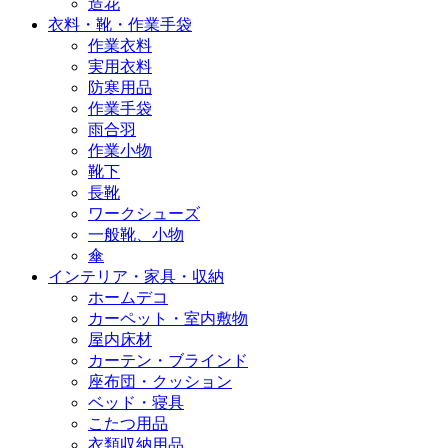
造花
衣料・靴・作業手袋
作業衣料
実用衣料
防寒用品
作業手袋
雨合羽
作業小物
靴下
長靴
ワークシューズ
一般靴、小物
傘
インテリア・家具・収納
ホームデコ
カーペット・室内敷物
屋内床材
カーテン・ブラインド
座布団・クッション
ベッド・寝具
こたつ用品
衣類収納用品