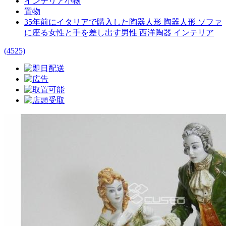
インテリア小物
置物
35年前にイタリアで購入した陶器人形 陶器人形 ソファ
に座る女性と手を差し出す男性 西洋陶器 インテリア
(4525)