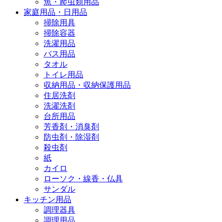
魚・爬虫類用品
家庭用品・日用品
掃除用具
掃除容器
洗濯用品
バス用品
タオル
トイレ用品
収納用品・収納保護用品
住居洗剤
洗濯洗剤
台所用品
芳香剤・消臭剤
防虫剤・除湿剤
殺虫剤
紙
カイロ
ローソク・線香・仏具
サンダル
キッチン用品
調理器具
調理用品