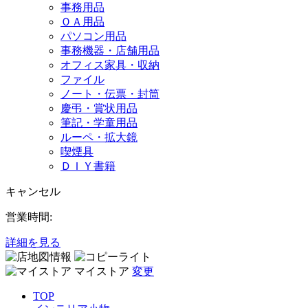
事務用品
ＯＡ用品
パソコン用品
事務機器・店舗用品
オフィス家具・収納
ファイル
ノート・伝票・封筒
慶弔・賞状用品
筆記・学童用品
ルーペ・拡大鏡
喫煙具
ＤＩＹ書籍
キャンセル
営業時間:
詳細を見る
マイストア
変更
TOP