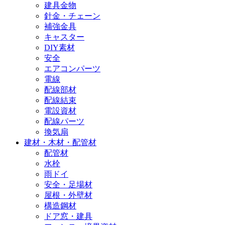
建具金物
針金・チェーン
補強金具
キャスター
DIY素材
安全
エアコンパーツ
電線
配線部材
配線結束
電設資材
配線パーツ
換気扇
建材・木材・配管材
配管材
水栓
雨ドイ
安全・足場材
屋根・外壁材
構造鋼材
ドア窓・建具