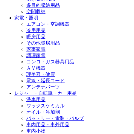
多目的収納用品
空間収納
家電・照明
エアコン・空調機器
冷房用品
暖房用品
その他暖房用品
家事家電
調理家電
コンロ・ガス器具用品
ＡＶ機器
理美容・健康
電線・延長コード
アンテナパーツ
レジャー・自転車・カー用品
洗車用品
ワックスケミカル
オイル・添加剤
バッテリー・電装・バルブ
車内用品・車外用品
車内小物