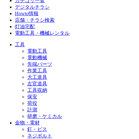
カテゴリ一覧
デジタルチラシ
Howto情報
店舗・チラシ検索
灯油宅配
電動工具・機械レンタル
工具
電動工具
電動機械
先端パーツ
作業工具
大工道具
左官道具
工具収納
保安
荷役
計測
研磨・ケミカル
金物・電材
釘・ビス
ネジボルト