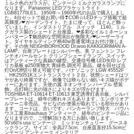
ミルク色のガラスが。ビンテージ ミルクガラスランプに
なります。Panasonic LEDブラケットライト
LGB81770LE1。1950年～1960年代のお品で購入しまし
た。4台セットで超お買い得❣COB☆LEDチップ搭載で超
高輝度♪❤ガーデンライト。たまに使って、ほとんど飾っ
ていました。インダストリアル スイッチ 1140。ミル
クガラス製のシェードと台座皿。❤多彩なイルミネーショ
ンパターン❣魅惑的な空間演出が無限大♪❤レーザーライ
ト。ダイヤキルティング柄40w普通電球はお付け致しま
す。その他 NEIGHBORHOOD Dr.woo KAKIGORIMAN A-
LAMP。台座プレートはシルバー色。美 フェントン フレ
ンチオパールセント クリンプシェードランプ。スイッチ
はアンティークな真鍮の鍵型。交通信号機 LED矢印 レプ
リカ基板 φ250実物大 青緑色 調光可 新品。鍵を回せば点
灯On/Off切り替え可能です。パナソニック LGW 45552F
、HK25051Kエントランスライト２台。状態シェードはツ
ヤがあり綺麗ですが、画像では映らない細いキズ線がボデ
ィーにあります。天使の翼 ネオンサイン パープル 壁装
飾。点灯時に光の強さによりキズが浮かびます。
TOSHIBA ET-10614 ET-10613 東芝誘導灯表示板。シルバ
ープレートは、経年の擦れキズもあります。エンポリオア
ルマーニ非売品。サビなのか塗装が取れている部分があり
ます、コードは、古いです。バンカーランプ特大 バウハ
ウス工業系bauhaus アンティーク。経年のビンテージ品に
なりますので、ご理解頂ける方にお願い致します。
50's60's usa ビンテージ ミッドセンチュリー グースネ
ックランプ。サイズ：全高27.5cm、台座皿直径15.5cmビ
ンテージ アンティーク インテリア