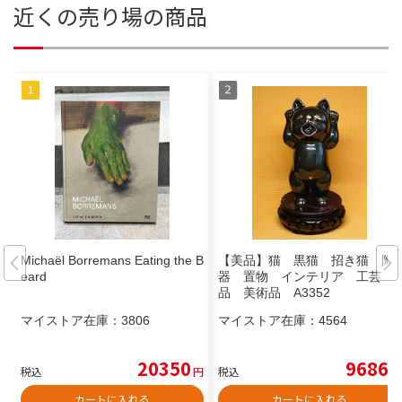
近くの売り場の商品
Michaël Borremans Eating the B
【美品】猫 黒猫 招き猫 陶
eard
器 置物 インテリア 工芸
品 美術品 A3352
マイストア在庫：
3806
マイストア在庫：
4564
20350
9686
税込
円
税込
円
カートに入れる
カートに入れる