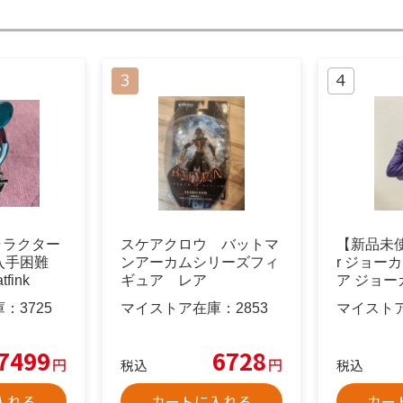
キャラクター
スケアクロウ バットマ
【新品未使用
入手困難
ンアーカムシリーズフィ
r ジョー
fink
ギュア レア
ア ジョー
庫：
3725
マイストア在庫：
2853
マイスト
7499
6728
円
円
税込
税込
入れる
カートに入れる
カー