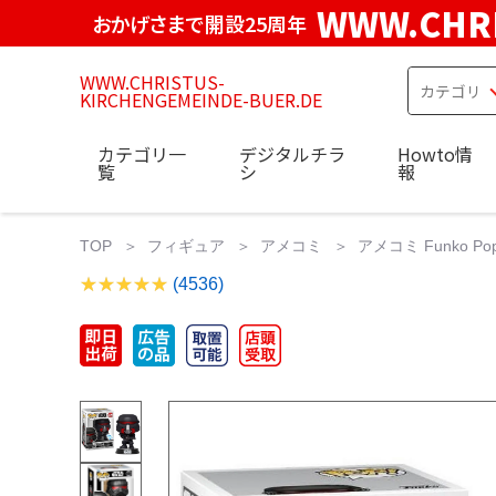
WWW.CHRI
おかげさまで開設25周年
WWW.CHRISTUS-
KIRCHENGEMEINDE-BUER.DE
カテゴリ一
デジタルチラ
Howto情
覧
シ
報
TOP
フィギュア
アメコミ
アメコミ Funko Pop! S
(4536)