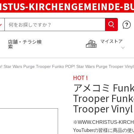
STUS-KIRCHENGEMEINDE-B
マイストア
店舗・チラシ検
索
tar Wars Purge Trooper Funko POP! Star Wars Purge Trooper Vinyl 
HOT !
アメコミ Funko 
Trooper Funk
Trooper Vinyl
※WWW.CHRISTUS-KIRC
YouTuberの皆様に商品