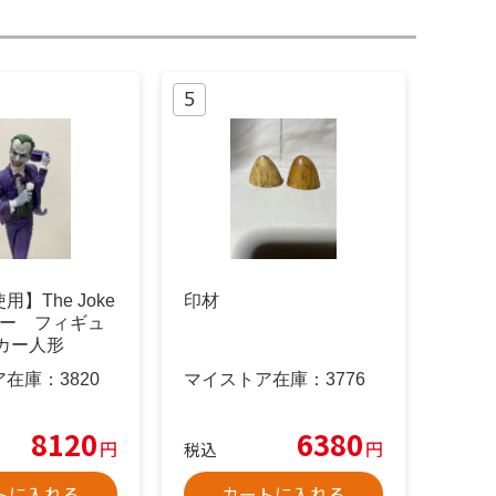
】The Joke
印材
カー フィギュ
カー人形
ア在庫：
3820
マイストア在庫：
3776
8120
6380
円
円
税込
トに入れる
カートに入れる