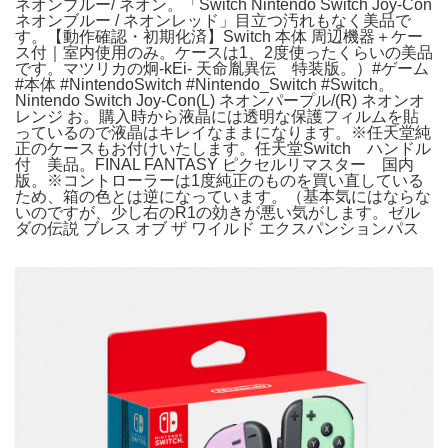
ネオンブルー/ ネオン。「Switch Nintendo Switch Joy-Con
ネオンブルー / ネオンレッド」目立つ汚れもなく美品で
す。【動作確認・初期化済】Switch 本体 周辺機器＋ケー
ス付｜室内使用のみ。ケースは1、2度使ったくらいの美品
です。マツリカの炯-kEi- 天命胤異伝 特装版。）#ゲーム
#本体 #NintendoSwitch #Nintendo_Switch #Switch。
Nintendo Switch Joy-Con(L) ネオンパープル/(R) ネオンオ
レンジ お。購入時から液晶には透明な保護フィルムを貼
っているので液晶はキレイなままになります。※任天堂純
正のケースもお付けいたします。任天堂Switch ハンドル
付 美品。FINAL FANTASY ピクセルリマスター 国内
版。※コントローラーは1度純正のものを買い直している
ため、箱の色とは逆になっています。（基本気にはならな
いのですが、少し右のR1の効きが悪い気がします。ゼル
ダの伝説 ブレス オブ ザ ワイルド エクスパンションパス