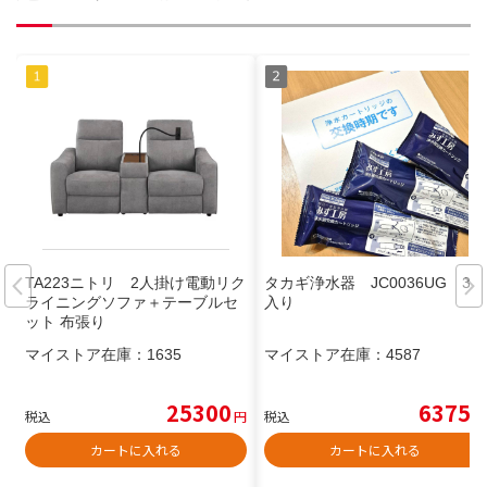
TA223ニトリ 2人掛け電動リク
タカギ浄水器 JC0036UG 3個
ライニングソファ＋テーブルセ
入り
ット 布張り
マイストア在庫：
1635
マイストア在庫：
4587
25300
6375
税込
円
税込
円
カートに入れる
カートに入れる