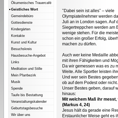
Ökumenisches Trauercafé
Geistliches Wort
"Dabei sein ist alles" – viele
Gemeindebüro
Olympiateilnehmer werden da
Juli an in London sagen. Auf
Gottesdienste
Siegertreppchen werden am 
Kindergärten
wenige stehen. Für die meiste
Kontakte
schon ein großer Erfolg, über
Kunst und Kultur
machen zu dürfen.
Besuchskreis
Auch wer keine Medaille abbek
Hausbesuche-Angebot
mit ihren Fähigkeiten und Mög
Links
Da wir gemessen was es zu me
Meditation und Stille
Weite. Alle Sportler leisten ih
Mein Pfarrbezirk
Und wer sein Bestes gegeben 
Musik
ob auf dem Podest oder nicht.
Unser Bestes geben, darauf wi
Spende
hinaus:
Taufe bis Bestattung
Mit welchem Maß ihr messt,
Veranstaltungskalender
(Markus 4, 24)
Geburtstagsbesuche
Jesus hält da gerade eine Re
Wir über uns
Erstaunlicher Weise geht es 