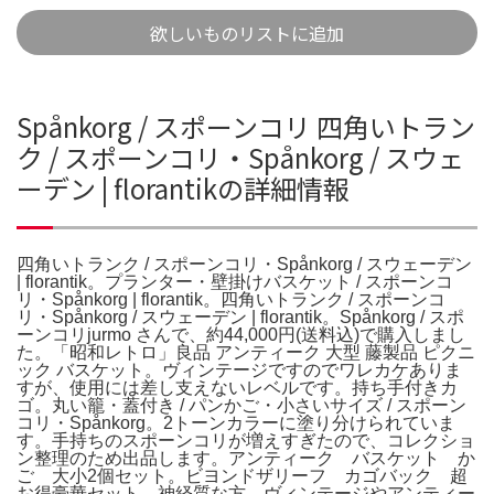
欲しいものリストに追加
Spånkorg / スポーンコリ 四角いトラン
ク / スポーンコリ・Spånkorg / スウェ
ーデン | florantikの詳細情報
四角いトランク / スポーンコリ・Spånkorg / スウェーデン
| florantik。プランター・壁掛けバスケット / スポーンコ
リ・Spånkorg | florantik。四角いトランク / スポーンコ
リ・Spånkorg / スウェーデン | florantik。Spånkorg / スポ
ーンコリjurmo さんで、約44,000円(送料込)で購入しまし
た。「昭和レトロ」良品 アンティーク 大型 藤製品 ピクニ
ック バスケット。ヴィンテージですのでワレカケありま
すが、使用には差し支えないレベルです。持ち手付きカ
ゴ。丸い籠・蓋付き / パンかご・小さいサイズ / スポーン
コリ・Spånkorg。2トーンカラーに塗り分けられていま
す。手持ちのスポーンコリが増えすぎたので、コレクショ
ン整理のため出品します。アンティーク バスケット か
ご 大小2個セット。ビヨンドザリーフ カゴバック 超
お得豪華セット。神経質な方、ヴィンテージやアンティー