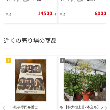
マイストア在庫：
2104
マイストア在庫：
4339
14500
6000
税込
円
税込
円
近くの売り場の商品
99.9-刑事専門弁護士
ち 【特大極上苗2本立ち】フィ