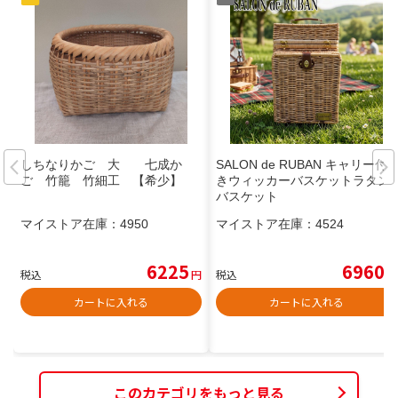
しちなりかご 大 七成か
SALON de RUBAN キャリー付
ご 竹籠 竹細工 【希少】
きウィッカーバスケットラタン
バスケット
マイストア在庫：
4950
マイストア在庫：
4524
6225
6960
税込
円
税込
円
カートに入れる
カートに入れる
このカテゴリをもっと見る