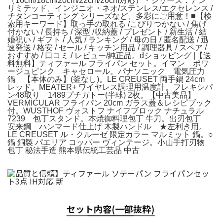
（16cm/18cm/20cm/22cm/26cm対応）・シリーズ：アン
リミテッド、インジニオ・ネオ/ステンレス/エクセレンス /
チタンコーティング シリーズなど、多彩にご用意！■【検
索用キーワード】取っ手の取れる /こびりつかない / 焦げ
付かない / 長持ち / 深型 /収納蓋 / プレゼント / 新生活 / 結
婚祝い / ギフト / 人気 / ランキング / 母の日 / 匿名配送 / 迅
速発送 / 格安 / セール / キッチン用品 / 調理器具 / スペア /
おすすめ / 口コミ / レビュー/純正品。dショッピング |【送
料無料】ティファール フライパン セット。イマン ポワ
ージュピンク キャセロール。パナソニック 電気圧力
鍋 【本体のみ】(釜なし)。LE CREUSET 両手鍋 24cm
レッド。MEATER+ ワイヤレス調理用温度計。フレキシパ
ン48取り 1489プチガトー(半球) 2枚。【中古美品】
VERMICULAR フライパン 20cm ガラス蓋＆レシピブック
付。WUSTHOF ヴォストフ ナイフブロック ナチュラル
7239 包丁スタンド。本焼御料理包丁 牛刀。出刃包丁
安来鋼 ハンマード仕上げ 木製ハンドル ★左利き用。
LE CREUSET ル・クルーゼ 限定カラー マルミット 鍋。○
鍋 銅製 パエリア コッパー ヴィンテージ。小山手打刃物
包丁 秘法手造 熊本県伝統工芸品 中古