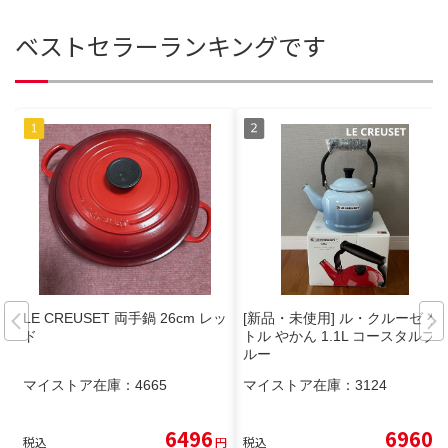
ベストセラーランキングです
LE CREUSET 両手鍋 26cm レッ
[新品・未使用] ル・クルーゼ ケ
ド
トル やかん 1.1L コースタルブ
ルー
マイストア在庫：
4665
マイストア在庫：
3124
6496
6960
税込
円
税込
円