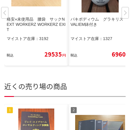
格安⭐︎未使用品 腰袋 サックN
パキポディウム グラキリス
EXT WORKERZ WORKERZ EXI
VALIEM鉢付き
T
マイストア在庫：
3192
マイストア在庫：
1327
29535
6960
税込
円
税込
円
近くの売り場の商品