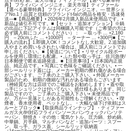
点 IH対応 新。楽天市場】ティファール 【選べる豪華特
典】 フライパン インジニオ。楽天市場】ティファール
【選べる豪華特典】 フライパン インジニオ。― 世界シェ
アNo.1！品質と信頼のブランドt-falの商品を格安・迅速発
送―■【商品概要】• 2026年2月購入新品未使用品です。•
新品は値引不可です。■【セット・追加オプション】※鍋
の出品に下記アイテムは同梱購入可能です（ご希望の方は
必ず購入前にコメントください）： – 取っ手 … +2,180
円 – 20cmふた … +1000円 – ターナー … +300円■【ご
購入の流れ】1.即購入OK！コメントなし大歓迎。2.追加購
入やまとめ買いをされたい場合は、購入前にコメントでお
申し出ください。■【発送について】• リサイクル段ボー
ルを使用し環境にも配慮。• ふた類や取っ手は、佐川急便/
日本郵便で匿名追跡発送。■【注意事項】• 日本国内正規
品、純正品です。• 写真にて色味をご確認ください。• 一
部シールリッド蓋には、メーカー初期の擦れ傷がある場合
がございます。ご了承の上ご購入下さい。• 外国メーカー
製品のため、初期の微細な汚れがある場合もございます
（神経質な方は店頭でのご確認をお勧めします）• 蓋や取
っ手にシュリンクは付いてない、紙仕様もあります。同じ
製品ですので、ご了承の上ご購入下さい• 未使用品です
が、万が一見落としがある可能性もご理解ください。• 喫
煙者、香水使用者、ペットなし。・大幅な値下げ依頼はス
ルーとブロック■【取扱商品ラインナップ】・ティファー
ルガス火/IH対応フライパンソースパンウォックパンソテ
ーパン、卵焼き・その他：電気ケトル、圧力鍋、炒め鍋、
中華鍋、片手鍋、マルチパンなど・追加パーツ：スプー
ン、取っ手、ガラス蓋、シールリッド収納蓋