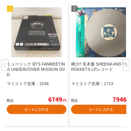
ミュージック BTS FANMEETIN
稀少‼︎ 見本盤 SHEENA AND THE
G UNDERCOVER MISSION DV
ROKKETS LPレコード
D
マイストア在庫：
2246
マイストア在庫：
1713
6749
7946
税込
円
税込
円
カートに入れる
カートに入れる