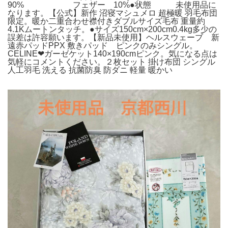
90% フェザー 10%●状態 未使用品に
なります。【公式】新作 沼寝マシュメロ 超極暖 羽毛布団
限定。暖か二重合わせ襟付きダブルサイズ毛布 重量約
4.1Kムートンタッチ。●サイズ150cm×200cm0.4kg多少の
誤差は許容願います。【新品未使用】ヘルスウェーブ 新
遠赤パッドPPX 敷きパッド ピンクのみシングル。
CELINE❤︎ガーゼケット140×190cmピンク。気になる点は
気軽にコメントください。２枚セット 掛け布団 シングル
人工羽毛 洗える 抗菌防臭 防ダニ 軽量 暖かい