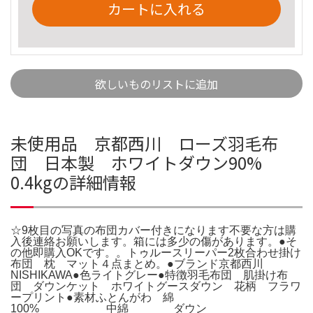
カートに入れる
欲しいものリストに追加
未使用品 京都西川 ローズ羽毛布
団 日本製 ホワイトダウン90%
0.4kgの詳細情報
☆9枚目の写真の布団カバー付きになります不要な方は購
入後連絡お願いします。箱には多少の傷があります。●そ
の他即購入OKです。。トゥルースリーパー2枚合わせ掛け
布団 枕 マット４点まとめ。●ブランド京都西川
NISHIKAWA●色ライトグレー●特徴羽毛布団 肌掛け布
団 ダウンケット ホワイトグースダウン 花柄 フラワ
ープリント●素材ふとんがわ 綿
100% 中綿 ダウン