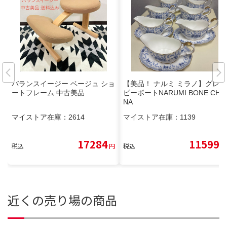
バランスイージー ベージュ ショ
【美品！ ナルミ ミラノ】グレー
ートフレーム 中古美品
ビーボートNARUMI BONE CHI
NA
マイストア在庫：
2614
マイストア在庫：
1139
17284
11599
税込
円
税込
円
近くの売り場の商品