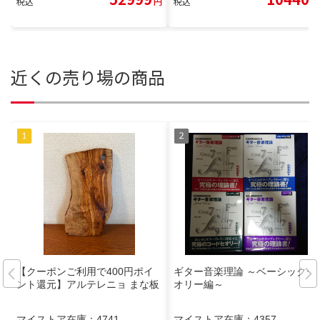
税込
円
税込
円
近くの売り場の商品
【クーポンご利用で400円ポイ
ギター音楽理論 ～ベーシックセ
ント還元】アルテレニョ まな板
オリー編～
マイストア在庫：
4741
マイストア在庫：
4357