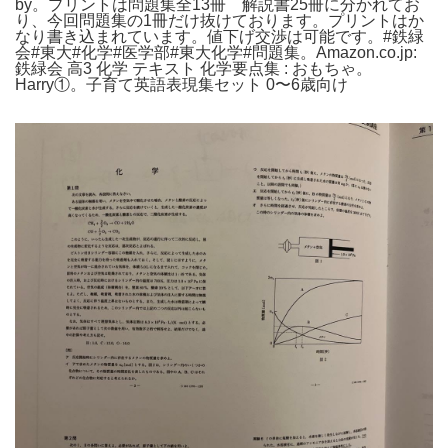
by。プリントは問題集全13冊 解説書25冊に分かれてお
り、今回問題集の1冊だけ抜けております。プリントはか
なり書き込まれています。値下げ交渉は可能です。#鉄緑
会#東大#化学#医学部#東大化学#問題集。Amazon.co.jp:
鉄緑会 高3 化学 テキスト 化学要点集 : おもちゃ。
Harry①。子育て英語表現集セット 0〜6歳向け