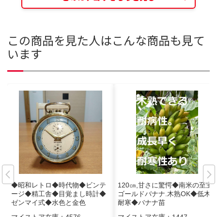
この商品を見た人はこんな商品も見て
います
◆昭和レトロ◆時代物◆ビンテ
120㎝,甘さに驚愕◆南米の至宝=
ージ◆精工舎◆目覚まし時計◆
ゴールドバナナ.木熟OK◆低木/
ゼンマイ式◆水色と金色
耐寒◆バナナ苗