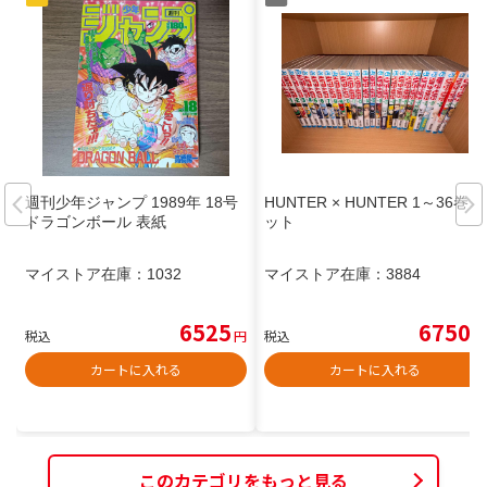
週刊少年ジャンプ 1989年 18号
HUNTER × HUNTER 1～36巻セ
ドラゴンボール 表紙
ット
マイストア在庫：
1032
マイストア在庫：
3884
6525
6750
税込
円
税込
円
カートに入れる
カートに入れる
このカテゴリをもっと見る