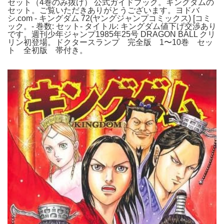
セット（4巻のみ抜け） 公式ガイドブック。キングダムの
セット。ご覧いただきありがとうございます。ヨドバ
シ.com - キングダム 72(ヤングジャンプコミックス) [コミ
ック。- 巻数: セット- タイトル: キングダム値下げ交渉あり
です。週刊少年ジャンプ1985年25号 DRAGON BALL クリ
リン初登場。ドクタースランプ 完全版 1〜10巻 セッ
ト 全初版 帯付き。