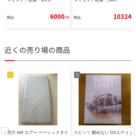
マイストア在庫：
4576
マイストア在庫：
1447
6000
10324
税込
円
税込
円
近くの売り場の商品
西川 AiR エアー ベーシックタイ
スピッツ 醒めない DXエディシ