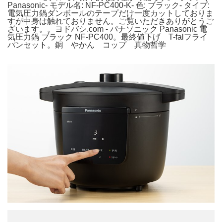
Panasonic- モデル名: NF-PC400-K- 色: ブラック- タイプ:
電気圧力鍋ダンボールのテープだけ一度カットしておりま
すが中身は触れておりません。ご覧いただきありがとうご
ざいます。。ヨドバシ.com - パナソニック Panasonic 電
気圧力鍋 ブラック NF-PC400。最終値下げ T-falフライ
パンセット。銅 やかん コップ 真物哲学