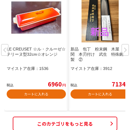
LE CREUSET ☆ル・クルーゼ☆
新品 包丁 粉末鋼 木屋
テリーヌ型32cm☆オレンジ
関 本刃付け 武生 特殊鋼
製 ②
マイストア在庫：
1536
マイストア在庫：
3912
6960
7134
税込
円
税込
円
カートに入れる
カートに入れる
このカテゴリをもっと見る