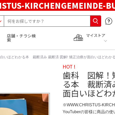
STUS-KIRCHENGEMEINDE-B
マイストア
店舗・チラシ検
索
いほどわかる本 裁断済み 裁断済 図解! 矯正治療が面白いほどわかる本
HOT !
歯科 図解！
る本 裁断済み
面白いほどわか
※WWW.CHRISTUS-KIRC
YouTuberの皆様に商品