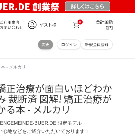
UER.DE 創業祭
詳しくは
こちら
合計金額
ご利用案内
0
ゲスト様
0円
お問い合わせ
変更
ログイン
新規会員登録
 - メルカリ
矯正治療が面白いほどわか
 裁断済 図解! 矯正治療が
る本 - メルカリ
HENGEMEINDE-BUER.DE 限定モデル
の使い心地などをご紹介いただいております！