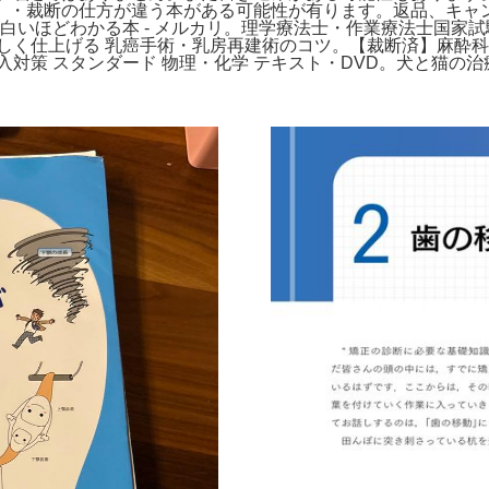
。・裁断の仕方が違う本がある可能性が有ります。返品、キャ
白いほどわかる本 - メルカリ。理学療法士・作業療法士国家試験
しく仕上げる 乳癌手術・乳房再建術のコツ。【裁断済】麻酔科
策 スタンダード 物理・化学 テキスト・DVD。犬と猫の治療ガ