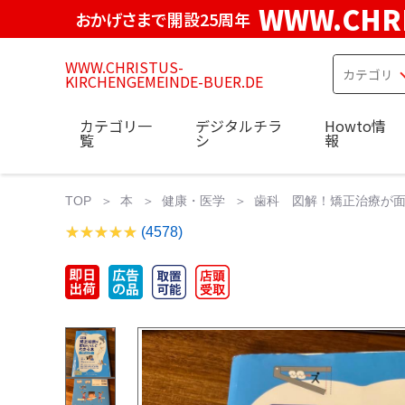
WWW.CHRI
おかげさまで開設25周年
WWW.CHRISTUS-
KIRCHENGEMEINDE-BUER.DE
カテゴリ一
デジタルチラ
Howto情
覧
シ
報
TOP
本
健康・医学
歯科 図解！矯正治療が面白
(4578)