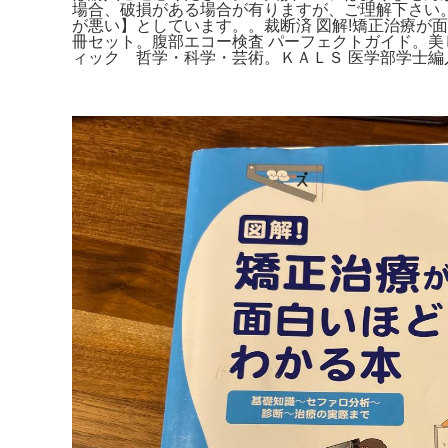
場合、破損がある場合が有りますが、ご理解下さい
が悪い】としています。。裁断済 図解!矯正治療が面
冊セット。腹部エコー検査 パーフェクトガイド。美
ィック 哲学・科学・芸術。ＫＡＬＳ 医学部学士編入対