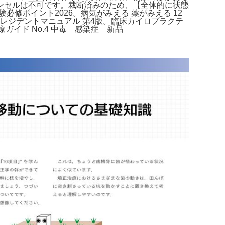
ンセルは不可です。裁断済みのため、【全体的に状態
必修ポイント2026。病気がみえる 薬がみえる 12
レジデントマニュアル 第4版。臨床カイロプラクテ
イド No.4 中毒 感染症 新品