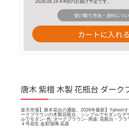
2026.08.19 4:4頃のお届け予定です。
受け取り方法・送料につ
カートに入れ
唐木 紫檀 木製 花瓶台 ダー
楽天市場】唐木花台の通販。2026年最新】Yahoo
ークブラウンの木製花瓶台、シンプルでモダンなデザイン
ルでモダン- 色: ダークブラウン- 用途: 花瓶台・
４号花生 金彩瑠璃 花器