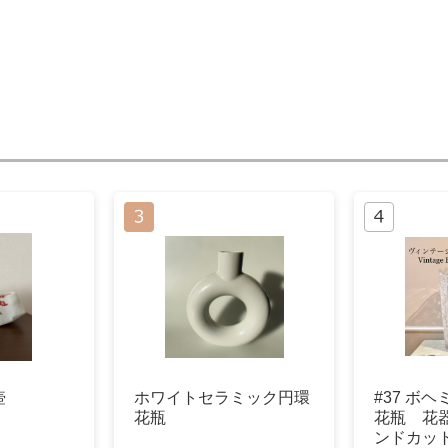
壺
ホワイトセラミック円環
#37 ボ
花瓶
花瓶 花器 
ンドカッ