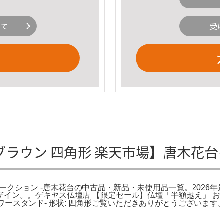
いて
受
る
クブラウン 四角形 楽天市場】唐木花
!オークション -唐木花台の中古品・新品・未使用品一覧。2026
。。ゲキヤス仏壇店 【限定セール】仏壇「半額越え」 おしゃれ 
フラワースタンド- 形状: 四角形ご覧いただきありがとうございます