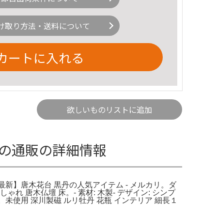
け取り方法・送料について
カートに入れる
欲しいものリストに追加
台の通販の詳細情報
年最新】唐木花台 黒丹の人気アイテム - メルカリ。ダ
唐木仏壇 床。- 素材: 木製- デザイン: シンプ
。未使用 深川製磁 ルリ牡丹 花瓶 インテリア 細長１