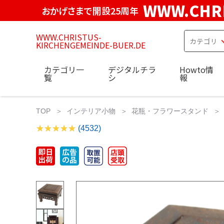
WWW.CHRI
おかげさまで開設25周年
WWW.CHRISTUS-
KIRCHENGEMEINDE-BUER.DE
カテゴリ一
デジタルチラ
Howto情
覧
シ
報
TOP
インテリア小物
花瓶・フラワースタンド
(4532)