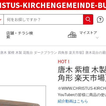
STUS-KIRCHENGEMEINDE-B
マイストア
店舗・チラシ検
索
唐木 紫檀 木製 花瓶台 ダークブラウン 四角形 楽天市場】唐木花台の通
HOT !
唐木 紫檀 木
角形 楽天市
※WWW.CHRISTUS-KIRC
YouTuberの皆様に商品
紹介動画はこちら