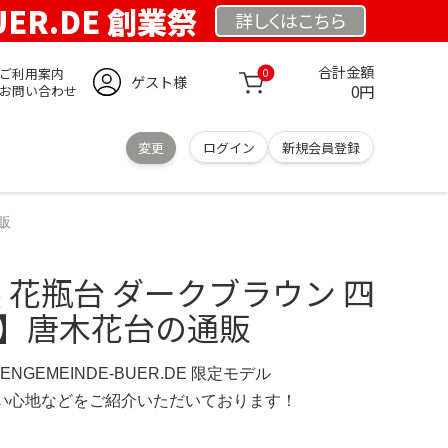
UER.DE 創業祭
詳しくは
こちら
合計金額
ご利用案内
0
ゲスト様
0円
お問い合わせ
変更
ログイン
新規会員登録
販
製 花瓶台 ダークブラウン 四
場】唐木花台の通販
HENGEMEINDE-BUER.DE 限定モデル
の使い心地などをご紹介いただいております！