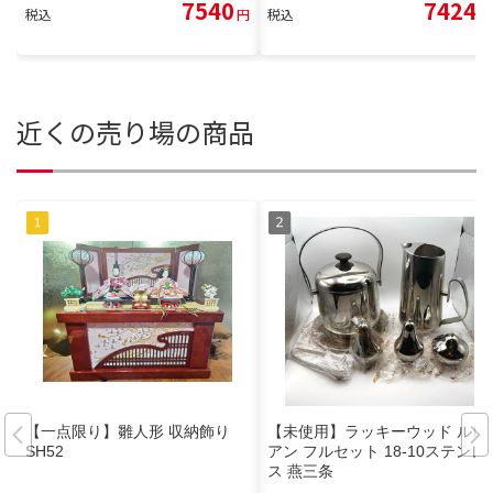
7540
7424
税込
円
税込
円
近くの売り場の商品
【一点限り】雛人形 収納飾り
【未使用】ラッキーウッド ルビ
SH52
アン フルセット 18-10ステンレ
ス 燕三条