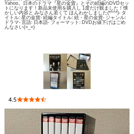
Yahoo。日本のドラマ『星の金貨』とその続編のDVDセッ
トになります！新品未使用を購入し 1度だけ観ました！懐
かしい内容と みなさん若くて ほんわかしました(*^^*)- タ
イトル: 星の金貨- 続編タイトル: 続・星の金貨- ジャンル:
ドラマ- 言語: 日本語- フォーマット: DVDお値下げはごめ
んなさい(>_<)