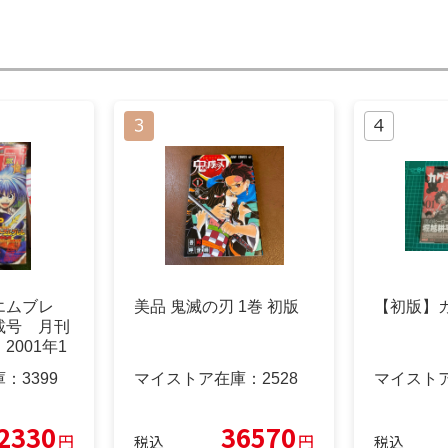
エムブレ
美品 鬼滅の刃 1巻 初版
【初版】カ
載号 月刊
2001年1
庫：
3399
マイストア在庫：
2528
マイスト
2330
36570
円
円
税込
税込