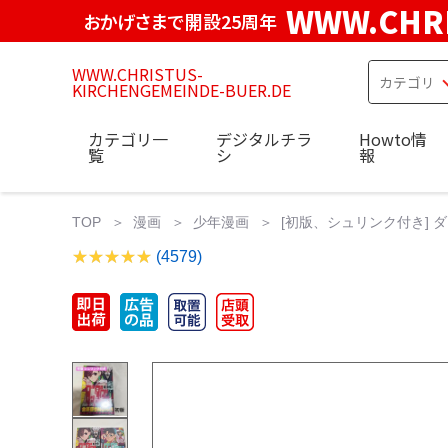
WWW.CHRI
おかげさまで開設25周年
WWW.CHRISTUS-
KIRCHENGEMEINDE-BUER.DE
カテゴリ一
デジタルチラ
Howto情
覧
シ
報
TOP
漫画
少年漫画
[初版、シュリンク付き] ダ
(4579)