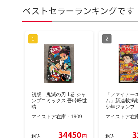
ベストセラーランキングです
初版 鬼滅の刃 1巻 ジャ
「ファイアー
ンプコミックス 吾峠呼世
ム」新連載掲
晴
少年ジャンプ 
2月号
マイストア在庫：
1909
マイストア在
34450
3
円
税込
税込