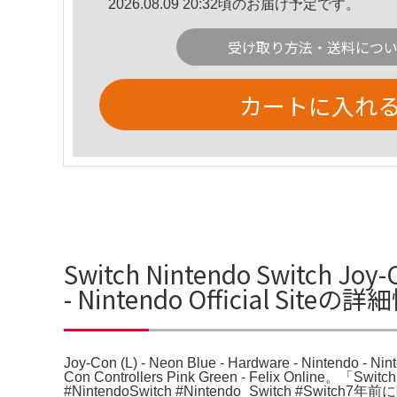
2026.08.09 20:32頃のお届け予定です。
受け取り方法・送料につ
カートに入れ
Switch Nintendo Switch Joy-
- Nintendo Official Siteの
Joy-Con (L) - Neon Blue - Hardware - Nintendo - Ni
Con Controllers Pink Green - Felix Online。
#NintendoSwitch #Nintendo_Switc