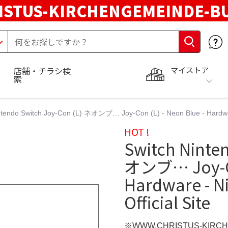
STUS-KIRCHENGEMEINDE-B
マイストア
店舗・チラシ検
索
ntendo Switch Joy-Con (L) ネオンブ… Joy-Con (L) - Neon Blue - Hardware 
HOT !
Switch Ninte
オンブ… Joy-Con
Hardware - N
Official Site
※WWW.CHRISTUS-KIRC