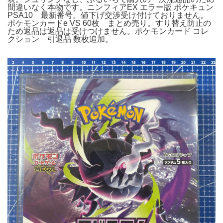
間違いなく本物です。ニンフィアEX エラー版 ポケキュン
PSA10 最新番号。値下げ交渉受け付けておりません。
ポケモンカードe VS 60枚 まとめ売り。すり替え防止の
ため返品は返品は受けつけません。ポケモンカード コレ
クション 引退品 数枚追加。