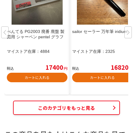
ぺんてる PG2003 廃番 廃盤 製
sailor セーラー 万年筆 iridium
図用 シャーペン pentel グラフ
マイストア在庫：
4884
マイストア在庫：
2325
17400
16820
税込
円
税込
円
カートに入れる
カートに入れる
このカテゴリをもっと見る