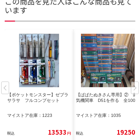
この商品を見た人はこんな商品も見て
います
【ポケットモンスター】ゼブラ
【ぱぱたぬきさん専用】② 蒸
サラサ フルコンプセット
気機関車 D51を作る 全100巻
マイストア在庫：
1223
マイストア在庫：
1035
13533
19250
税込
円
税込
円