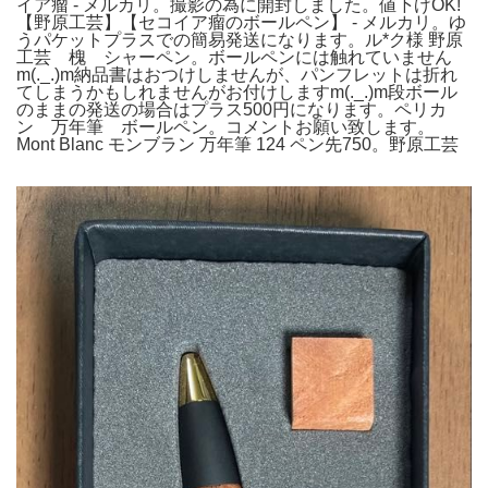
イア瘤 - メルカリ。撮影の為に開封しました。値下げOK!
【野原工芸】【セコイア瘤のボールペン】 - メルカリ。ゆ
うパケットプラスでの簡易発送になります。ル*ク様 野原
工芸 槐 シャーペン。ボールペンには触れていません
m(._.)m納品書はおつけしませんが、パンフレットは折れ
てしまうかもしれませんがお付けしますm(._.)m段ボール
のままの発送の場合はプラス500円になります。ペリカ
ン 万年筆 ボールペン。コメントお願い致します。
Mont Blanc モンブラン 万年筆 124 ペン先750。野原工芸