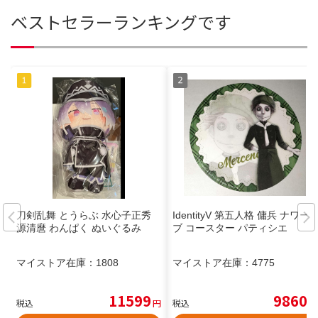
ベストセラーランキングです
刀剣乱舞 とうらぶ 水心子正秀
IdentityV 第五人格 傭兵 ナワー
源清麿 わんぱく ぬいぐるみ
ブ コースター パティシエ
マイストア在庫：
1808
マイストア在庫：
4775
11599
9860
税込
円
税込
円