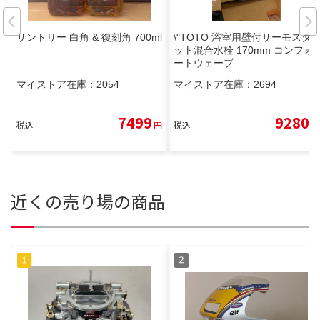
サントリー 白角 & 復刻角 700ml
\"TOTO 浴室用壁付サーモスタ
ット混合水栓 170mm コンフォ
ートウェーブ
マイストア在庫：
2054
マイストア在庫：
2694
7499
9280
税込
円
税込
円
近くの売り場の商品