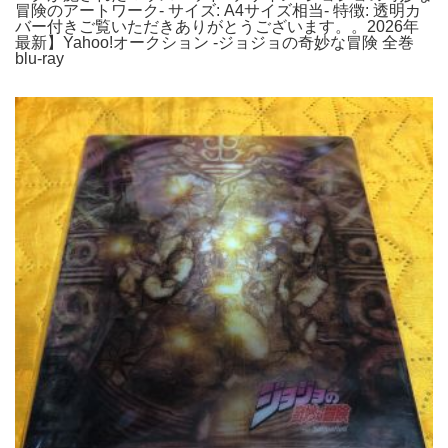
冒険のアートワーク- サイズ: A4サイズ相当- 特徴: 透明カ
バー付きご覧いただきありがとうございます。。2026年
最新】Yahoo!オークション -ジョジョの奇妙な冒険 全巻
blu-ray