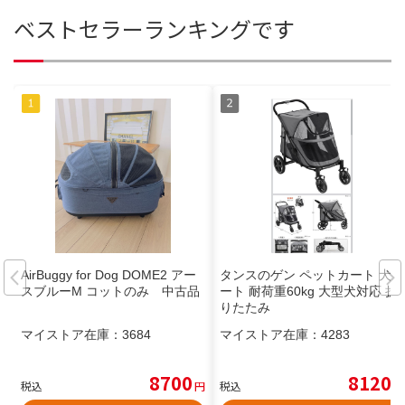
ベストセラーランキングです
AirBuggy for Dog DOME2 アー
タンスのゲン ペットカート 犬カ
スブルーM コットのみ 中古品
ート 耐荷重60kg 大型犬対応 折
りたたみ
マイストア在庫：
3684
マイストア在庫：
4283
8700
8120
税込
円
税込
円