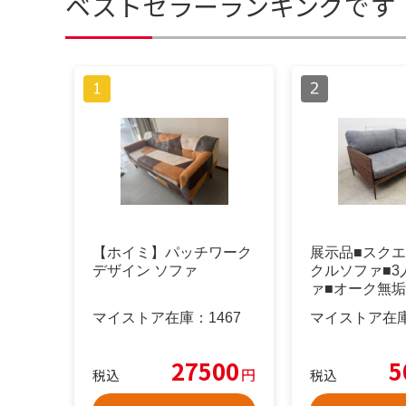
ベストセラーランキングです
【ホイミ】パッチワーク
展示品■スクエ
デザイン ソファ
クルソファ■3
ァ■オーク無垢
ー
マイストア在庫：
1467
マイストア在
27500
5
円
税込
税込