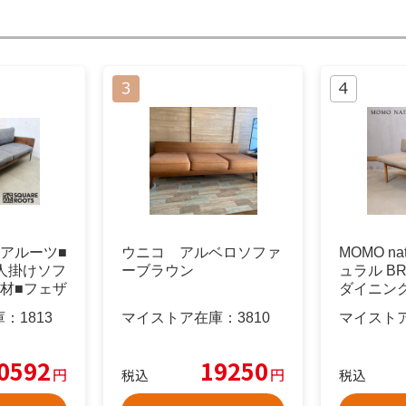
アルーツ■
ウニコ アルベロソファ
MOMO na
人掛けソフ
ーブラウン
ュラル BR
材■フェザ
ダイニン
庫：
1813
マイストア在庫：
3810
マイスト
0592
19250
円
円
税込
税込