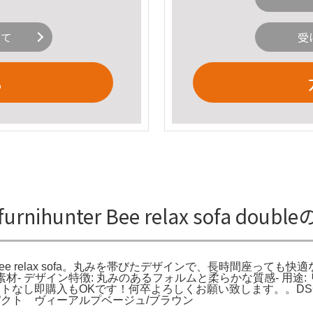
いて
受
る
 furnihunter Bee relax sofa do
a single。CP Bee relax sofa。丸みを帯びたデザインで、長時間座
 クッション素材- デザイン特徴: 丸みのあるフォルムと柔らかな質感
即購入もOKです！何卒よろしくお願い致します。。DSC02983
クト ヴィーアルプベージュ/ブラウン