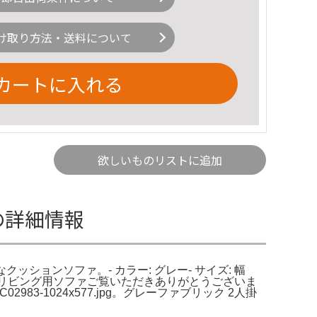
け取り方法・送料について
カートに入れる
欲しいものリストに追加
ubleの詳細情報
っても快適なクッションソファ。- カラー: グレー- サイズ: 幅
- 用途: リビング用ソファご覧いただきありがとうございま
-1024x577.jpg。グレーファブリック 2人掛