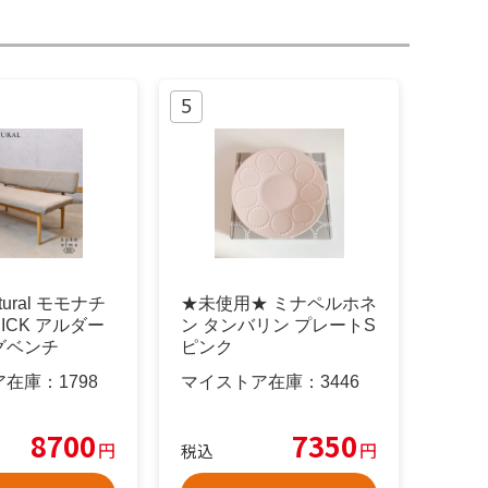
tural モモナチ
★未使用★ ミナペルホネ
ICK アルダー
ン タンバリン プレートS
グベンチ
ピンク
ア在庫：
1798
マイストア在庫：
3446
8700
7350
円
円
税込