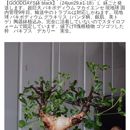
【GOODDAYS鉢 black】（24jun29.e1-18） |。鉢ごと発
送します。超巨大 パキポディウム マカイエンセ 現地球 国
内管理9年目。輸送中のトラブルは対応しかねます。現地
球 パキポディウム グラキリス（パンダ柄、銀肌、美ト
ゲ）陶器鉢植込み。完全に活着していないのでスタイロフ
ォームで固定しています。値下げ‼️塊根植物 ゴツゴツした
幹 パキプス デカリー 実生。