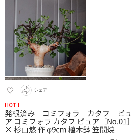
シェア
HOT !
発根済み コミフォラ カタフ ピュ
ア コミフォラ カタフ ピュア［No.01］
× 杉山悠 作 φ9cm 植木鉢 笠間焼