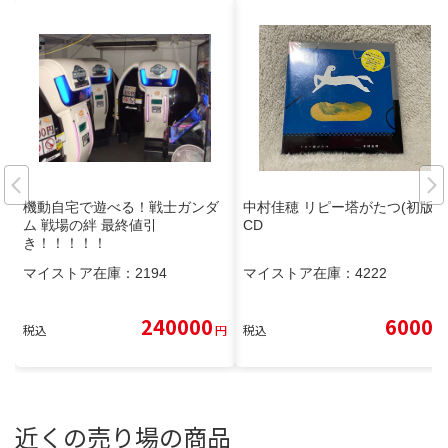
機動自宅で遊べる！戦士ガンダ
中村佳穂 リピー塔がたつ(初版)
ム 戦場の絆 最終値引
CD
き！！！！！
マイストア在庫：
2194
マイストア在庫：
4222
240000
6000
税込
円
税込
円
近くの売り場の商品