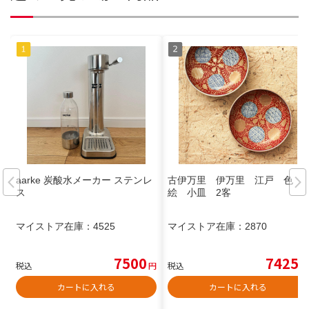
aarke 炭酸水メーカー ステンレ
古伊万里 伊万里 江戸 色
ス
絵 小皿 2客
マイストア在庫：
4525
マイストア在庫：
2870
7500
7425
税込
円
税込
円
カートに入れる
カートに入れる