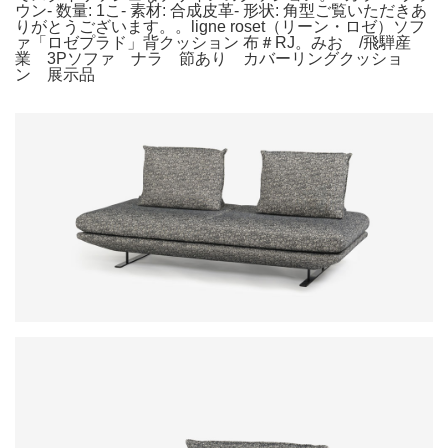
ウン- 数量: 1こ- 素材: 合成皮革- 形状: 角型ご覧いただきあ
りがとうございます。。ligne roset（リーン・ロゼ）ソフ
ァ「ロゼプラド」背クッション 布＃RJ。みお /飛騨産
業 3Pソファ ナラ 節あり カバーリングクッショ
ン 展示品