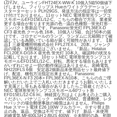
LDYJV。ユーラインFHT24EX-WW-K 10個入5箱50個値下
げしません。フィリップス Hueホワイトグラデーション
スターターセット PLH29GS。発送方法の指定等は一切受
け付けておりません。11セットNEC 電球形蛍光ランプコ
スモボールEFD15EL/12-C。こちらの都合で方法、業者変
更する場合が有ります光源の色···温白色種類···蛍光灯形···
コンパクト形新品です。Panasonic蛍光灯 FPL36EX-D
CF3 昼光色 クール色 16本。10個入り5箱、合計50本の届
けです。コロナビールのランプ。ランダムに元箱開けて確
認している為開いている箱が届く可能性があります。【新
品】三菱電機照明株式会社 FPL27EX-L 20本。ジャンク
品の場合、状態保証はございません。『新品』Hotalux
FCL20EX-D/18-X 昼光色 蛍光灯 10本入。確認時の状況を
記載しております。10セットNEC 電球形蛍光ランプコス
モボールEFD15EL/12-C。好転、悪化する場合もあります
がいずれにせよ一切の動作保証はありません。岩崎電気
NH220FLS 6個 安定器2個新品未使用品セット最終値下
げ。配送、梱包方法指定出来ません。Panasonic
FPL36EX-N F3 20本+ FPL36EX-N10本。こちらの点ご理
解いただいた上でご入札いただきますようお願いいたしま
す見落とし等もある場合がありましたらご容赦ください。
NEC 電球形蛍光ランプコスモボール60ワット形
EFD15EL/12-C6 ￼。神経質な方はよくお考えの上ご購入
ください。パナソニック mNNY22662。普通郵便、レタ
ーパックの場合郵便事故の補償はありません。Philips
Hue スマート電球 E26 100W フルカラー。※すり替え防
止の為、返品、交換は不可です。値下げ 新品・未使用
岩崎電気 MF400LSH２/BUS 400W。※未開封の為、初期