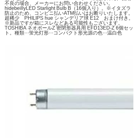
不良の場合、メーカーにお問い合わせください。
hidebeillyLED Starlight Bulb B（16個入り）。※イタズラ
防止のため、コンビニ払いATM払いはお断りいたします。
超稀少 PHILIPS hue シャンデリア球 E12 おまけ付き。
※新品ですが箱にスレなどある可能性もございます。
TOSHIBA ネオボールZ 密閉形器具用 EFD13ED-Z 6個セッ
ト。種類···蛍光灯形···コンパクト形光源の色···温白色