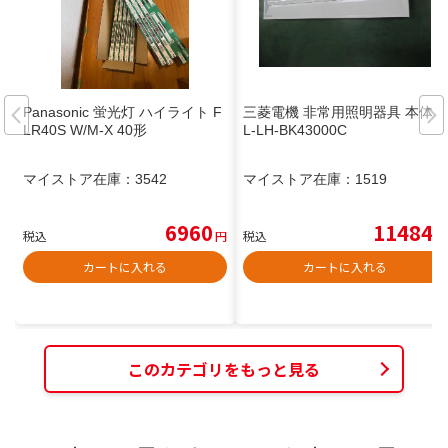
Panasonic 蛍光灯 ハイライト F
三菱電機 非常用照明器具 本体 E
LR40S W/M-X 40形
L-LH-BK43000C
マイストア在庫：
3542
マイストア在庫：
1519
6960
11484
税込
円
税込
円
カートに入れる
カートに入れる
このカテゴリをもっと見る