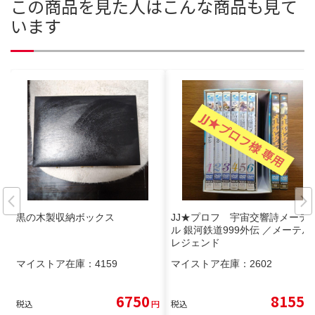
この商品を見た人はこんな商品も見て
います
黒の木製収納ボックス
JJ★プロフ 宇宙交響詩メーテ
ル 銀河鉄道999外伝 ／メーテル
レジェンド
マイストア在庫：
4159
マイストア在庫：
2602
6750
8155
税込
円
税込
円