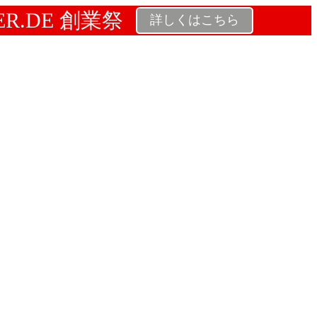
ER.DE 創業祭
詳しくは
こちら