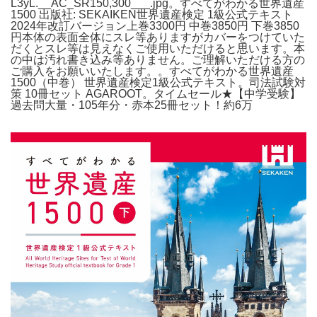
L3yL.__AC_SR150,300___.jpg。すべてがわかる世界遺産
1500 出版社: SEKAIKEN世界遺産検定 1級公式テキスト
2024年改訂バージョン上巻3300円 中巻3850円 下巻3850
円本体の表面全体にスレ等ありますがカバーをつけていた
だくとスレ等は見えなくご使用いただけると思います。本
の中は汚れ書き込み等ありません。ご理解いただける方の
ご購入をお願いいたします。。すべてがわかる世界遺産
1500（中巻） 世界遺産検定1級公式テキスト。司法試験対
策 10冊セット AGAROOT。タイムセール★【中学受験】
過去問大量・105年分・赤本25冊セット！約6万