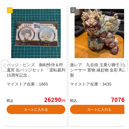
バッジ・ピンズ 御剣怜侍＆狩
激レア 九谷焼 玉乗り獅子 狛犬
魔冥 缶バッジセット 「逆転裁判
シーサー 置物 縁起物 金彩 陶器
15周年記念」
製
マイストア在庫：
1865
マイストア在庫：
3435
26290
7076
税込
円
税込
円
カートに入れる
カートに入れる