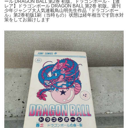
ール DRAGON BALL 第2巻 初版。ドラゴンボール - 【激
レア】ドラゴンボール DRAGON BALL 第2巻 初版。週刊
少年ジャンプ大人気連載鳥山明先生作品『ドラゴンボー
ル』第2巻初版1刷（当時もの）状態は経年相当です防水対
策をしてお届けします