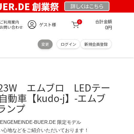
UER.DE 創業祭
詳しくは
こちら
合計金額
ご利用案内
0
ゲスト様
0円
お問い合わせ
変更
ログイン
新規会員登録
23W エムブロ LEDテー
動車【kudo-j】-エムブ
ルランプ
HENGEMEINDE-BUER.DE 限定モデル
の使い心地などをご紹介いただいております！