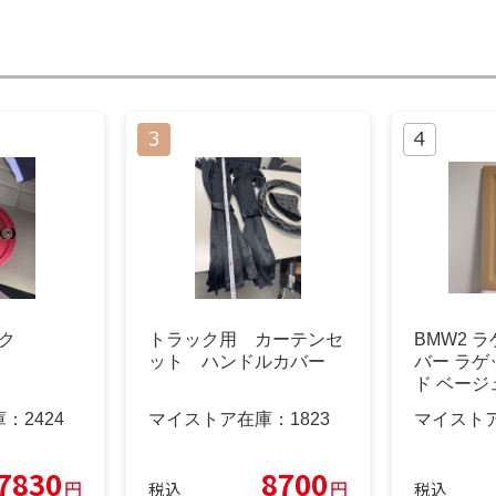
ック
トラック用 カーテンセ
BMW2 
ット ハンドルカバー
バー ラ
ド ベージュ
庫：
2424
マイストア在庫：
1823
マイスト
7830
8700
円
円
税込
税込