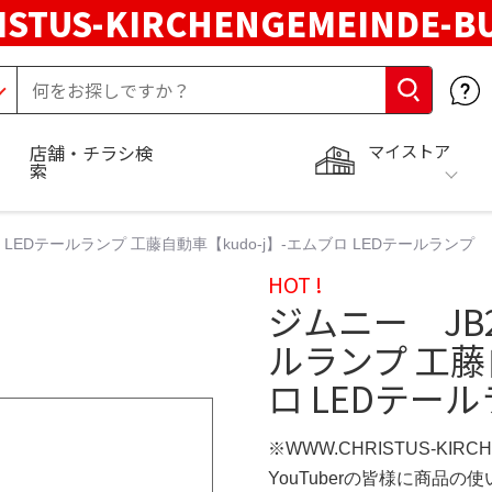
STUS-KIRCHENGEMEINDE-B
マイストア
店舗・チラシ検
索
LEDテールランプ 工藤自動車【kudo-j】-エムブロ LEDテールランプ
HOT !
ジムニー JB
ルランプ 工藤自
ロ LEDテー
※WWW.CHRISTUS-KIRC
YouTuberの皆様に商品