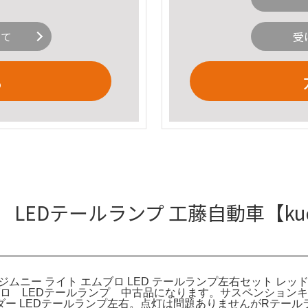
いて
受
る
LEDテールランプ 工藤自動車【kudo
ジムニー ライト エムブロ LED テールランプ左右セット レッド。
ロ LEDテールランプ 中古品になります。サスペンションキット 
サンダー LEDテールランプ左右。点灯は問題ありませんがRテ