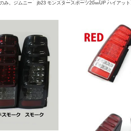
み。ジムニー jb23 モンスタースポーツ20㎜UP ハイアッ