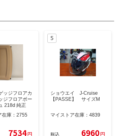
ラゲッジフロアカ
ショウエイ J-Cruise
ゲッジフロアボー
【PASSE】 サイズM
 218d 純正
ア在庫：
2755
マイストア在庫：
4839
7534
6960
円
円
税込