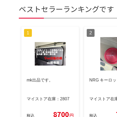
ベストセラーランキングです
mk出品です。
NRG キーロ
マイストア在庫：
2807
マイストア在
8700
円
税込
税込