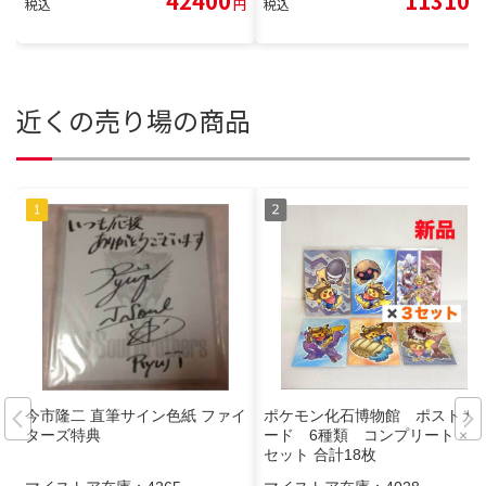
42400
11310
税込
円
税込
円
近くの売り場の商品
今市隆二 直筆サイン色紙 ファイ
ポケモン化石博物館 ポストカ
ターズ特典
ード 6種類 コンプリート × 3
セット 合計18枚