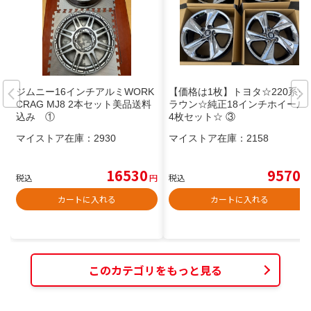
ジムニー16インチアルミWORK
【価格は1枚】トヨタ☆220系ク
CRAG MJ8 2本セット美品送料
ラウン☆純正18インチホイール
込み ①
4枚セット☆ ③
マイストア在庫：
2930
マイストア在庫：
2158
16530
9570
税込
円
税込
円
カートに入れる
カートに入れる
このカテゴリをもっと見る