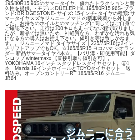
195/80R15 96Sのサマータイヤ、優れたトラクションと耐
久性を提供。- モデル: DUELER H/L 195/80R15 96S- ブラ
ンド: BRIDGESTONE- サイズ: 15インチ- タイヤの種類: サ
マータイヤスズキジムニー ノマド の新車装着から外しま
した。お持ちのホイルとのマッチングに関してはご自身で
ご確認下さい。走行は100キロも走ってない程で取りまし
たが、新品では無いため、神経質な方、わずかな汚れも気
になる方の購入はお控え下さい。値引き等は致しかねま
す。。ジムニーノマド タイヤサイズ｜225/75R16は2イン
チリフトアップでもOK。☆165/65R15 ヨコハマ ジオラン
ダー 新品サマータイヤ 4本☆。【バリ溝・即使用可能】ダ
ンロップ wintermaxx 【直接引取り値引き可】。
YOKOHAMA 16インチ スタッドレスタイヤセット。②1
本 Mazda 19インチホイールとTOYOタイヤセット 送
料込み。オープンカントリーRT 185/85/R16 ジムニー
JB64