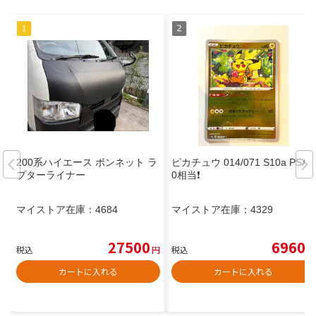
200系ハイエース ボンネット ラ
ピカチュウ 014/071 S10a PSA1
プターライナー
0相当❗️
マイストア在庫：
4684
マイストア在庫：
4329
27500
6960
税込
円
税込
円
カートに入れる
カートに入れる