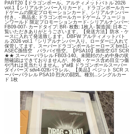
PART20【ドラゴンボール。アルティメットバトル 2026
vol.1【シリアルナンバー入りカード。ドラゴンボールカー
ドゲームの限定プロモーションカード、シリアルナンバー
付き。- 商品名: ドラゴンボールカードゲーム フュージョ
ンワールド 限定プロモーションカード- シリアルナンバー:
FB09-007- カードタイプ: BR- 枚数: 1枚入- 製造国: 日本ご
覧いただきありがとうございます。【発送方法】防水・ケ
ースに入れて発送致します。DBFW アルティメットバト
ル 2026 vol.1『シリアルナンバー入り。ローダーに入れて
保管してます。スーパードラゴンボールヒーローズ bm11-
ASEC孫悟空 パラバイ悟空。【PSA10】孫悟空:GT SCR
★★ スーパーパラレル FB03-140。未開封のため中身の状
態確認はできておりませんが、外袋・ケース含め目立つ傷
や汚れは見当たりません。y*a様 ドラゴンボールスーパー
ダイバーズ sdv4-028パラレル。【美品】ベジット SCR ス
ーパーパラレル PSA10 烈火の闘気。種別...シングルカー
ド 1枚