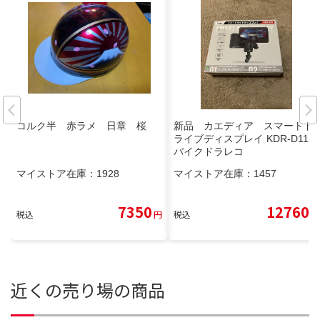
コルク半 赤ラメ 日章 桜
新品 カエディア スマートド
ライブディスプレイ KDR-D11
バイクドラレコ
マイストア在庫：
1928
マイストア在庫：
1457
7350
12760
税込
円
税込
円
近くの売り場の商品