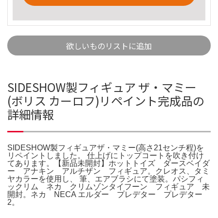
欲しいものリストに追加
SIDESHOW製フィギュア ザ・マミー
(ボリス カーロフ)リペイント完成品の
詳細情報
SIDESHOW製フィギュアザ・マミー(高さ21センチ程)を
リペイントしました。 仕上げにトップコートを吹き付け
てあります。【新品未開封】ホットトイズ ダースベイダ
ー アナキン アルチザン フィギュア。クレオス、タミ
ヤカラーを使用し、 筆、エアブラシにて塗装。パシフィ
ックリム ネカ クリムゾンタイフーン フィギュア 未
開封。ネカ NECA エルダー プレデター プレデター
2。