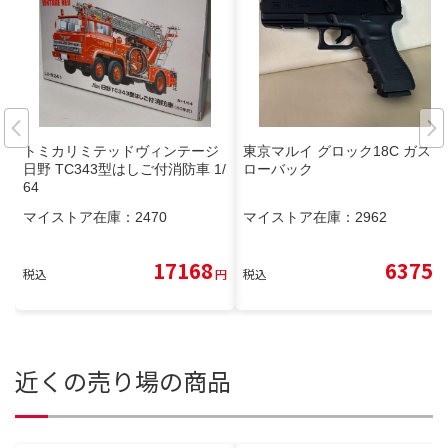
トミカリミテッドヴィンテージ
東京マルイ グロック18C ガスブ
日野 TC343型はしご付消防車 1/
ローバック
64
マイストア在庫：
2470
マイストア在庫：
2962
17168
6375
税込
円
税込
円
近くの売り場の商品