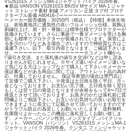
VS26101S メッシュMA-1ジャケット バイク 2026年春。
★新品 VANSON VS26101S BK/SV Mサイズ MA-1 ジャケ
ット ストレッチ素材 刺繍 アメリカン 正規 タグ付 プロテ
クターフル装備 A80416-7ーーーーーーーーーーーーーー
ーメーカー販売価格：30250円（税込）【特徴】本体生地
は、表地裏地共に通気性の良いフルメッシュ仕様。装飾は
刺繍仕上げ。肩・肘・脊髄には標準仕様でプロテクターが
装備されています。さらに事故で一番ダメージを受ける胸
部にも標準でプロテクターが装備されています。保管によ
る多少のシワなどある場合ございますので神経質な方はご
遠慮下さい。以下、取引内容となります。ご確認下さいま
せ。ーーーーーーーーーーーーーーー※コメント欄から
\"値引き交渉、また落札後の値引き交渉\"などは申し訳あ
りませんが応じれません。※サイズ違いやイメージ違いな
ど気になる方はショップなどで購入して下さい※メーカー
保証書などがある商品に関しては、アウトレット品の為対
応、付属しておりません。 保証等希望の場合は専門店に
て定価でご購入下さい。※発送は土日祝を除く平日、月～
金となっております。お支払い完了後、土日祝を除く翌日
もしくは翌々日の発送となりますが余裕をもって4〜7日で
発送とさせて頂いております、お急ぎのかたは落札前に質
問欄よりご相談下さい。お互いがお気持ちの良いお取引を
できますように長文にて記載させて頂いておりますのです
がトラブル防止の為宜しくお願いいたします。送料無料、
在庫限りよかったらこの機会に落札宜しくお願い致しま
す。メーカー...バンソン性別...メンズタイプ...バイクジャ
ケット。VANSON（バンソン） VS26101S メッシュMA-1
ジャケット バイク 2026年春。クシタニ フィンジャケット