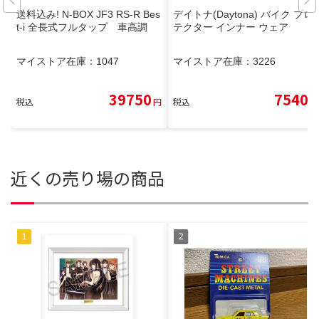
送料込み! N-BOX JF3 RS-R Bes
デイトナ(Daytona) バイク プロ
t-i 全長式フルタップ 車高調
テクター インナー ウェア
マイストア在庫：
1047
マイストア在庫：
3226
39750
7540
税込
円
税込
円
近くの売り場の商品