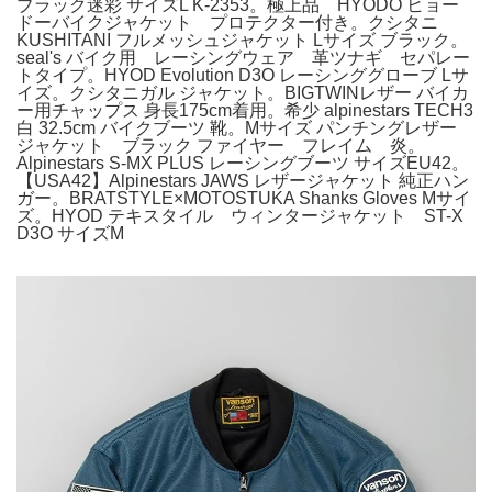
ブラック迷彩 サイズL K-2353。極上品 HYODO ヒョー
ドーバイクジャケット プロテクター付き。クシタニ
KUSHITANI フルメッシュジャケット Lサイズ ブラック。
seal's バイク用 レーシングウェア 革ツナギ セパレー
トタイプ。HYOD Evolution D3O レーシンググローブ Lサ
イズ。クシタニガル ジャケット。BIGTWINレザー バイカ
ー用チャップス 身長175cm着用。希少 alpinestars TECH3
白 32.5cm バイクブーツ 靴。Mサイズ パンチングレザー
ジャケット ブラック ファイヤー フレイム 炎。
Alpinestars S-MX PLUS レーシングブーツ サイズEU42。
【USA42】Alpinestars JAWS レザージャケット 純正ハン
ガー。BRATSTYLE×MOTOSTUKA Shanks Gloves Mサイ
ズ。HYOD テキスタイル ウィンタージャケット ST-X
D3O サイズM