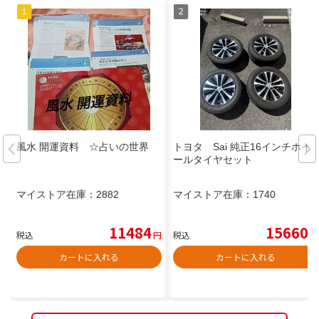
風水 開運資料 ☆占いの世界
トヨタ Sai 純正16インチホイ
ールタイヤセット
マイストア在庫：
2882
マイストア在庫：
1740
11484
15660
税込
円
税込
円
カートに入れる
カートに入れる