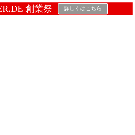
ER.DE 創業祭
詳しくは
こちら