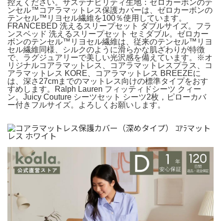
控えください。サステナビリティ生地：ゼロカーボンのテ
ンセル™コアラマットレス保護カバーは、ゼロカーボンの
テンセル™リヨセル繊維を100％使用しています。
FRANCEBED 洗えるスリープセット ダブルサイズ。フラ
ンスベッド 洗えるスリープセット セミダブル。ゼロカー
ボンのテンセル™リヨセル繊維は、従来のテンセル™リヨ
セル繊維同様、シルクのように滑らかな肌ざわりが特徴
で、ラグジュアリーで美しい光沢感を備えています。※オ
リジナルコアラマットレス、コアラマットレスプラス、コ
アラマットレス KORE、コアラマットレス BREEZEに
は、深さ27cmまでのマットレス向けの標準タイプをおす
すめします。Ralph Lauren フィッティドシーツ クィー
ン。Juicy Couture シーツセット シーツ2枚，ピローカバ
ー付きフルサイズ。よろしくお願いします。