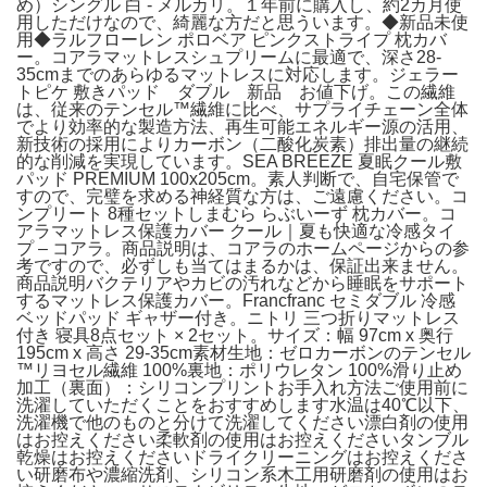
め）シングル 白 - メルカリ。１年前に購入し、約2カ月使
用しただけなので、綺麗な方だと思ういます。◆新品未使
用◆ラルフローレン ポロベア ピンクストライプ 枕カバ
ー。コアラマットレスシュプリームに最適で、深さ28-
35cmまでのあらゆるマットレスに対応します。ジェラー
トピケ 敷きパッド ダブル 新品 お値下げ。この繊維
は、従来のテンセル™繊維に比べ、サプライチェーン全体
でより効率的な製造方法、再生可能エネルギー源の活用、
新技術の採用によりカーボン（二酸化炭素）排出量の継続
的な削減を実現しています。SEA BREEZE 夏眠クール敷
パッド PREMIUM 100x205cm。素人判断で、自宅保管で
すので、完璧を求める神経質な方は、ご遠慮ください。コ
ンプリート 8種セットしまむら らぶいーず 枕カバー。コ
アラマットレス保護カバー クール｜夏も快適な冷感タイ
プ – コアラ。商品説明は、コアラのホームページからの参
考ですので、必ずしも当てはまるかは、保証出来ません。
商品説明バクテリアやカビの汚れなどから睡眠をサポート
するマットレス保護カバー。Francfranc セミダブル 冷感
ベッドパッド ギャザー付き。ニトリ 三つ折りマットレス
付き 寝具8点セット × 2セット。サイズ：幅 97cm x 奥行
195cm x 高さ 29-35cm素材生地：ゼロカーボンのテンセル
™リヨセル繊維 100%裏地：ポリウレタン 100%滑り止め
加工（裏面）：シリコンプリントお手入れ方法ご使用前に
洗濯していただくことをおすすめします水温は40℃以下、
洗濯機で他のものと分けて洗濯してください漂白剤の使用
はお控えください柔軟剤の使用はお控えくださいタンブル
乾燥はお控えくださいドライクリーニングはお控えくださ
い研磨布や濃縮洗剤、シリコン系木工用研磨剤の使用はお