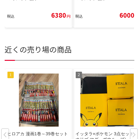
6380
6000
税込
円
税込
円
近くの売り場の商品
ヒロアカ 漫画1巻～39巻セット
イッタラ×ポケモン 3点セット